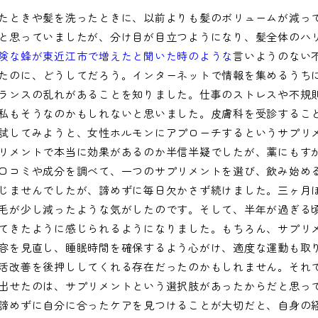
たときや髪を洗ったときに、以前よりも髪のボリュームが減っ
と思っていましたが、分け目が目立つようになり、髪全体のハ
険な蜂が東近江市で増えたと聞いた時のような
言いようのない
たのに、どうしてだろう。インターネットで情報を集めるうち
ランスの乱れがあることを知りました。仕事のストレスや不規
私もそうなのかもしれないと思いました。皮膚科を受診するこ
試してみようと、女性ホルモンにアプローチするというサプリ
リメントで本当に効果があるのか半信半疑でしたが、藁にもす
口コミや成分を調べて、一つのサプリメントを選び、飲み始め
じませんでしたが、諦めずに毎日欠かさず続けました。三ヶ月
毛が少し減ったような気がしたのです。そして、半年が過ぎる
てきたように感じられるようになりました。もちろん、サプリ
容を見直し、睡眠時間を確保するよう心がけ、適度な運動も取
活改善を後押ししてくれる存在だったのかもしれません。それ
出せたのは、サプリメントという選択肢があったからだと思っ
諦めずに自分に合ったケアを見つけることが大切だと、自身の