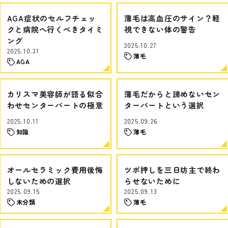
AGA症状のセルフチェッ
薄毛は高血圧のサイン？軽
クと病院へ行くべきタイミ
視できない体の警告
ング
2025.10.27
2025.10.31
薄毛
AGA
カリスマ美容師が語る似合
薄毛だからと諦めないセン
わせセンターパートの極意
ターパートという選択
2025.10.11
2025.09.26
知識
薄毛
オールセラミック費用後悔
ツボ押しを三日坊主で終わ
しないための選択
らせないために
2025.09.15
2025.09.13
未分類
薄毛