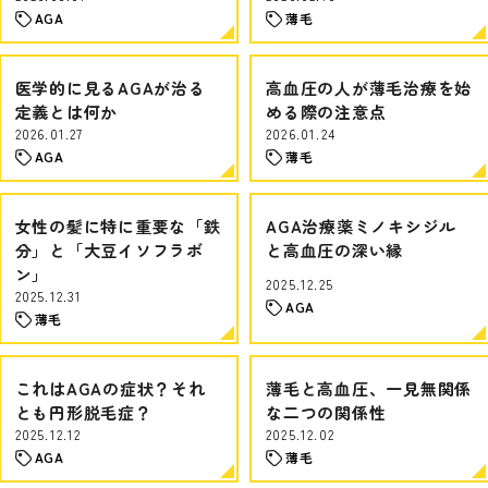
AGA
薄毛
医学的に見るAGAが治る
高血圧の人が薄毛治療を始
定義とは何か
める際の注意点
2026.01.27
2026.01.24
AGA
薄毛
女性の髪に特に重要な「鉄
AGA治療薬ミノキシジル
分」と「大豆イソフラボ
と高血圧の深い縁
ン」
2025.12.25
2025.12.31
AGA
薄毛
これはAGAの症状？それ
薄毛と高血圧、一見無関係
とも円形脱毛症？
な二つの関係性
2025.12.12
2025.12.02
AGA
薄毛