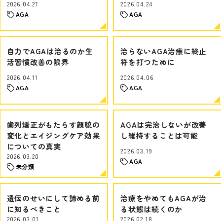
2026.04.27
2026.04.24
AGA
AGA
自力でAGAは治るのか生
治らないAGA治療に終止
活習慣改善の限界
符を打つために
2026.04.11
2026.04.06
AGA
AGA
歯列矯正がもたらす顔貌の
AGAは完治しないが改善
変化とエイジングケア効果
し維持することは可能
についての真実
2026.03.19
2026.03.20
AGA
未分類
遺伝のせいにして諦める前
治療をやめてもAGAが治
に知るべきこと
る状態は続くのか
2026.03.01
2026.02.18