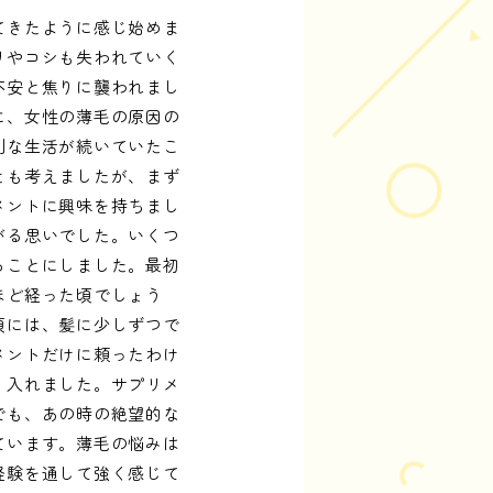
てきたように感じ始めま
リやコシも失われていく
不安と焦りに襲われまし
に、女性の薄毛の原因の
則な生活が続いていたこ
とも考えましたが、まず
メントに興味を持ちまし
がる思いでした。いくつ
ることにしました。最初
ほど経った頃でしょう
頃には、髪に少しずつで
メントだけに頼ったわけ
り入れました。サプリメ
でも、あの時の絶望的な
ています。薄毛の悩みは
経験を通して強く感じて