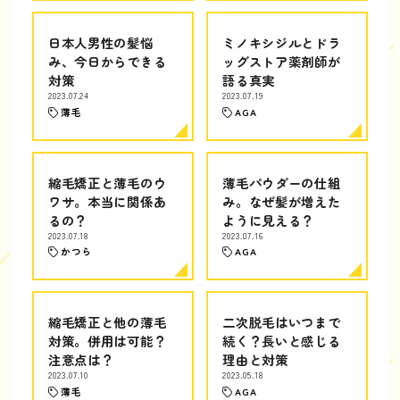
日本人男性の髪悩
ミノキシジルとドラ
み、今日からできる
ッグストア薬剤師が
対策
語る真実
2023.07.24
2023.07.19
薄毛
AGA
縮毛矯正と薄毛のウ
薄毛パウダーの仕組
ワサ。本当に関係あ
み。なぜ髪が増えた
るの？
ように見える？
2023.07.18
2023.07.16
かつら
AGA
縮毛矯正と他の薄毛
二次脱毛はいつまで
対策。併用は可能？
続く？長いと感じる
注意点は？
理由と対策
2023.07.10
2023.05.18
薄毛
AGA