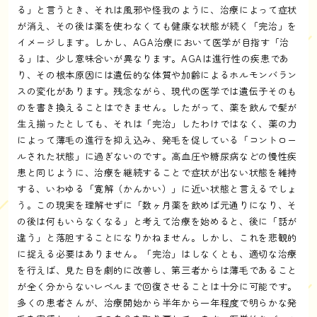
る」と言うとき、それは風邪や怪我のように、治療によって症状
が消え、その後は薬を使わなくても健康な状態が続く「完治」を
イメージします。しかし、AGA治療において医学が目指す「治
る」は、少し意味合いが異なります。AGAは進行性の疾患であ
り、その根本原因には遺伝的な体質や加齢によるホルモンバラン
スの変化があります。残念ながら、現代の医学では遺伝子そのも
のを書き換えることはできません。したがって、薬を飲んで髪が
生え揃ったとしても、それは「完治」したわけではなく、薬の力
によって薄毛の進行を抑え込み、発毛を促している「コントロー
ルされた状態」に過ぎないのです。高血圧や糖尿病などの慢性疾
患と同じように、治療を継続することで症状が出ない状態を維持
する、いわゆる「寛解（かんかい）」に近い状態と言えるでしょ
う。この現実を理解せずに「数ヶ月薬を飲めば元通りになり、そ
の後は何もいらなくなる」と考えて治療を始めると、後に「話が
違う」と落胆することになりかねません。しかし、これを悲観的
に捉える必要はありません。「完治」はしなくとも、適切な治療
を行えば、見た目を劇的に改善し、第三者からは薄毛であること
が全く分からないレベルまで回復させることは十分に可能です。
多くの患者さんが、治療開始から半年から一年程度で明らかな発