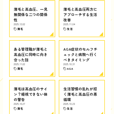
薄毛と高血圧、一見
薄毛と高血圧両方に
無関係な二つの関係
アプローチする生活
性
改善
2025.12.02
2025.11.04
薄毛
生活
ある管理職が薄毛と
AGA症状のセルフチ
高血圧に同時に向き
ェックと病院へ行く
合った話
べきタイミング
2025.11.02
2025.10.31
薄毛
AGA
薄毛は高血圧のサイ
生活習慣の乱れが招
ン？軽視できない体
く薄毛と高血圧の悪
の警告
循環
2025.10.27
2025.10.23
薄毛
生活