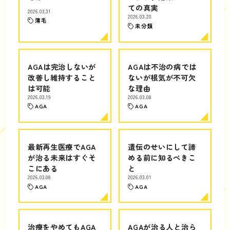
ての真実
2026.03.31
2026.03.20
薄毛
未分類
AGAは完治しないが
AGAは不治の病では
改善し維持すること
ないが根気が不可欠
は可能
な理由
2026.03.19
2026.03.08
AGA
AGA
最新再生医療でAGA
遺伝のせいにして諦
が治る未来はすぐそ
める前に知るべきこ
こにある
と
2026.03.08
2026.03.01
AGA
AGA
治療をやめてもAGA
AGAが治る人と治ら