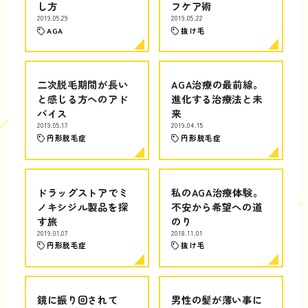
し方
フケア術
2019.05.29
2019.05.22
AGA
抜け毛
二次脱毛期間が長い
AGA治療の最前線。
と感じる方へのアド
進化する治療法と未
バイス
来
2019.05.17
2019.04.15
円形脱毛症
円形脱毛症
ドラッグストアでミ
私のAGA治療体験。
ノキシジル製品を探
不安から希望への道
す旅
のり
2019.01.07
2018.11.01
円形脱毛症
抜け毛
鏡に振り回されて
男性の髪が薄い事に