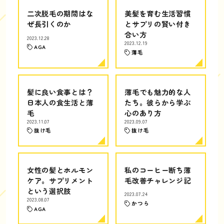
二次脱毛の期間はな
美髪を育む生活習慣
ぜ長引くのか
とサプリの賢い付き
合い方
2023.12.28
2023.12.19
AGA
薄毛
髪に良い食事とは？
薄毛でも魅力的な人
日本人の食生活と薄
たち。彼らから学ぶ
毛
心のあり方
2023.11.07
2023.09.07
抜け毛
抜け毛
女性の髪とホルモン
私のコーヒー断ち薄
ケア。サプリメント
毛改善チャレンジ記
という選択肢
2023.07.24
2023.08.07
かつら
AGA