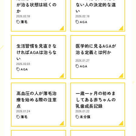
が治る状態は続くの
ない人の決定的な違
か
い
2026.02.18
2026.02.18
薄毛
AGA
生活習慣を見直さな
医学的に見るAGAが
ければAGAは治らな
治る定義とは何か
い
2026.01.27
2026.02.03
AGA
AGA
高血圧の人が薄毛治
一歳一ヶ月の初めま
療を始める際の注意
してある赤ちゃんの
点
乳歯成長記録
2026.01.24
2026.01.22
薄毛
未分類