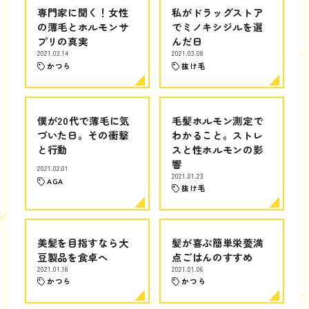
専門家に聞く！女性
私がドラッグストア
の薄毛とホルモンサ
でミノキシジルを選
プリの真実
んだ日
2021.03.14
2021.03.08
かつら
抜け毛
僕が20代で薄毛に気
毛髪ホルモン測定で
づいた日。その衝撃
わかること。ストレ
と行動
スと性ホルモンの影
響
2021.02.01
2021.01.23
AGA
抜け毛
美髪を目指すなら大
髪が喜ぶ簡単栄養満
豆製品を食卓へ
点ごはんのすすめ
2021.01.18
2021.01.06
かつら
かつら