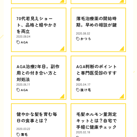
70代若見えショー
薄毛治療薬の開始時
ト、品格と軽やかさ
期。早めの相談が鍵
を両立
2020.08.02
2020.08.04
かつら
AGA
AGA治療2年目。副作
AGA判断のポイント
用との付き合い方と
と専門医受診のすす
対処法
め
2020.06.11
2020.04.17
AGA
抜け毛
健やかな髪を育む毎
毛髪ホルモン量測定
日の食事とは？
キットとは？自宅で
手軽に健康チェック
2020.03.22
2020.02.18
薄毛