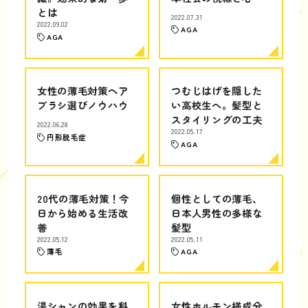
とは
2022.07.31
2022.09.02
AGA
AGA
女性の薄毛対策ヘア
つむじはげを隠した
ブラシ選びノウハウ
い高校生へ。髪型と
スタイリングの工夫
2022.06.28
2022.05.17
円形脱毛症
AGA
20代の薄毛対策！今
個性としての薄毛、
日から始める生活改
日本人男性の多様な
善
髪型
2022.05.12
2022.05.11
薄毛
AGA
湯シャンの効果を科
女性ホルモン様成分