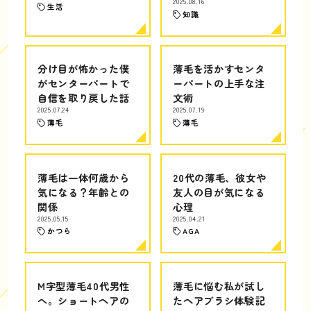
2025.08.16
生活
知識
分け目が怖かった僕
薄毛を活かすセンタ
がセンターパートで
ーパートの上手な注
自信を取り戻した話
文術
2025.07.24
2025.07.19
薄毛
薄毛
薄毛は一体何歳から
20代の薄毛、彼女や
気になる？年齢との
友人の目が気になる
関係
心理
2025.05.15
2025.04.21
かつら
AGA
M字型薄毛40代男性
薄毛に悩む私が試し
へ。ショートヘアの
たヘアブラシ体験記