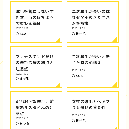
薄毛を気にしない生
二次脱毛が長いのは
き方。心の持ちよう
なぜ？そのメカニズ
で変わる毎日
ムを解説
2020.12.23
2020.12.22
AGA
抜け毛
フィナステリドだけ
二次脱毛が長いと感
の薄毛治療の利点と
じた時の心構え
注意点
2020.11.29
2020.12.12
AGA
抜け毛
40代M字型薄毛。前
女性の薄毛とヘアブ
髪ありスタイルの注
ラシ選びの重要性
意点
2020.09.08
2020.10.17
抜け毛
かつら