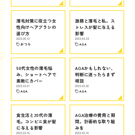
薄毛対策に役立つ女
激務と薄毛と私。ス
性向けヘアブラシの
トレスが髪に与える
選び方
影響
2023.05.12
2023.04.23
かつら
AGA
50代女性の薄毛悩
AGAかもしれない、
み、ショートヘアで
判断に迷ったらまず
素敵にカバー
相談
2023.03.31
2023.03.30
AGA
AGA
食生活と20代の薄
AGA治療の費用と期
毛。コンビニ食が髪
間。計画的な取り組
に与える影響
みを
2023.03.16
2023.03.16