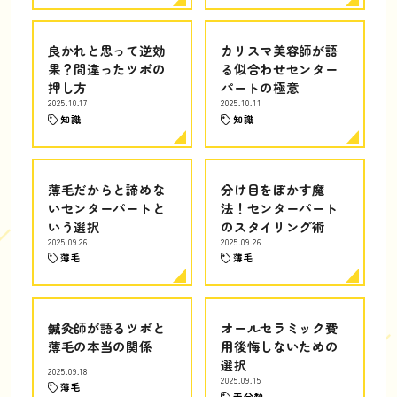
良かれと思って逆効
カリスマ美容師が語
果？間違ったツボの
る似合わせセンター
押し方
パートの極意
2025.10.17
2025.10.11
知識
知識
薄毛だからと諦めな
分け目をぼかす魔
いセンターパートと
法！センターパート
いう選択
のスタイリング術
2025.09.26
2025.09.26
薄毛
薄毛
鍼灸師が語るツボと
オールセラミック費
薄毛の本当の関係
用後悔しないための
選択
2025.09.18
2025.09.15
薄毛
未分類