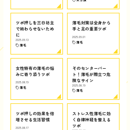
ツボ押しを三日坊主
薄毛対策は全身から
で終わらせないため
手と足の重要ツボ
に
2025.09.01
2025.09.13
薄毛
薄毛
女性特有の薄毛の悩
そのセンターパー
みに寄り添うツボ
ト！薄毛が際立つ危
険なサイン
2025.08.19
2025.08.19
薄毛
薄毛
ツボ押しの効果を倍
ストレス性薄毛に効
増させる生活習慣
く自律神経を整える
ツボ
2025.08.17