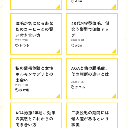
AGA
薄毛が気になるあな
40代M字型薄毛、似
たのコーヒーとの賢
合う髪型で印象アッ
い付き合い方
プ
2020.02.02
2020.02.01
かつら
AGA
私の薄毛体験と女性
AGAと他の脱毛症、
ホルモンサプリとの
その判断の違いとは
出会い
2020.01.30
2020.01.31
かつら
抜け毛
AGA治療2年目、効果
二次脱毛の期間には
の実感とこれからの
個人差があるという
向き合い方
事実