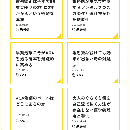
歯列矯正は半年で8割
歯科医が本気で推奨
並び残りの2割に2年
するデンタルフロス
かかるという残酷な
の条件と選び抜かれ
真実
た機能性
2026.06.10
2026.05.16
未分類
未分類
早期治療こそがAGA
薬を飲み続けても効
を治る確率を飛躍的
果が出ない時の対処
に高める
法
2026.05.02
2026.04.27
AGA
AGA
AGA治療のゴールは
大人のぐらぐら歯を
どこにあるのか
自己流で抜く方法が
存在しない医学的理
2026.04.24
由と警告
AGA
2026.04.24
未分類