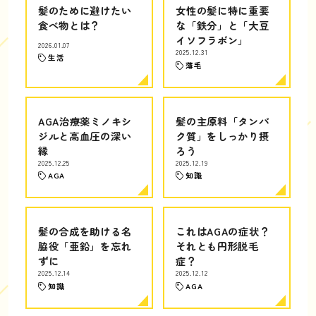
髪のために避けたい
女性の髪に特に重要
食べ物とは？
な「鉄分」と「大豆
イソフラボン」
2026.01.07
2025.12.31
生活
薄毛
AGA治療薬ミノキシ
髪の主原料「タンパ
ジルと高血圧の深い
ク質」をしっかり摂
縁
ろう
2025.12.25
2025.12.19
AGA
知識
髪の合成を助ける名
これはAGAの症状？
脇役「亜鉛」を忘れ
それとも円形脱毛
ずに
症？
2025.12.14
2025.12.12
知識
AGA