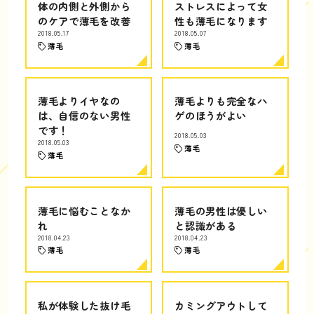
体の内側と外側から
ストレスによって女
のケアで薄毛を改善
性も薄毛になります
2018.05.17
2018.05.07
薄毛
薄毛
薄毛よりイヤなの
薄毛よりも完全なハ
は、自信のない男性
ゲのほうがよい
です！
2018.05.03
2018.05.03
薄毛
薄毛
薄毛に悩むことなか
薄毛の男性は優しい
れ
と認識がある
2018.04.23
2018.04.23
薄毛
薄毛
私が体験した抜け毛
カミングアウトして