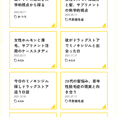
学的視点から探る
と髪、サプリメント
の科学的視点
2022.05.11
2022.05.11
かつら
円形脱毛症
女性ホルモンと薄
彼がドラッグストア
毛、サプリメント活
でミノキシジルと出
用のケーススタディ
会った日
2022.02.17
2021.11.17
AGA
AGA
今日のミノキシジル
20代の髪悩み、若年
探しドラッグストア
性脱毛症の現実と向
巡り日誌
き合う
2021.10.18
2021.07.17
AGA
円形脱毛症