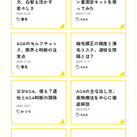
力、白髪も活かす
ン量測定キットを使
若々しさ
ってみた
2024.12.22
2024.11.24
薄毛
AGA
AGAのセルフチェッ
縮毛矯正の頻度と薄
ク、限界と判断の注
毛リスク。適切な間
意点
隔とは？
2024.11.14
2024.11.11
薄毛
AGA
父がAGA、僕も？遺
AGAの主な治し方。
伝とAGA判断の関係
薬物療法を中心に徹
底解説
2024.10.21
2024.09.27
かつら
AGA