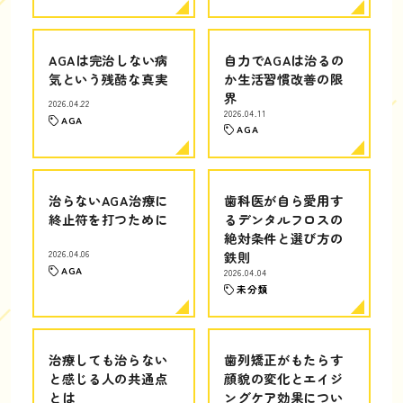
AGAは完治しない病
自力でAGAは治るの
気という残酷な真実
か生活習慣改善の限
界
2026.04.22
2026.04.11
AGA
AGA
治らないAGA治療に
歯科医が自ら愛用す
終止符を打つために
るデンタルフロスの
絶対条件と選び方の
2026.04.06
鉄則
AGA
2026.04.04
未分類
治療しても治らない
歯列矯正がもたらす
と感じる人の共通点
顔貌の変化とエイジ
とは
ングケア効果につい