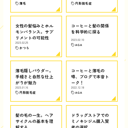
薄毛
円形脱毛症
女性の髪悩みとホル
コーヒーと髪の関係
モンバランス。サプ
を科学的に探る
リメントの可能性
2023.02.10
2023.02.25
AGA
かつら
薄毛隠しパウダー。
コーヒーと薄毛の
手軽さと自然な仕上
噂、ブログで本音ト
がりが魅力
ーク！
2023.01.16
2022.12.18
円形脱毛症
AGA
髪の毛の一生。ヘア
ドラッグストアでの
サイクルの基本を理
ミノキシジル購入賢
解する
者の選択