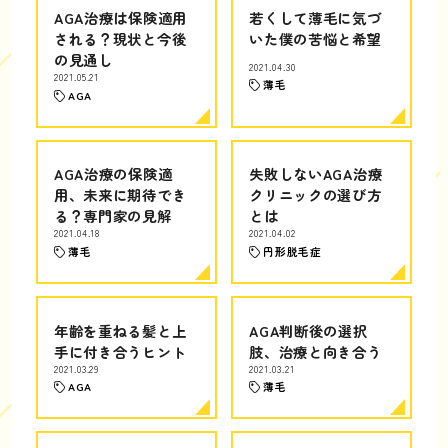
AGA治療は保険適用
若くして薄毛に気づ
される？現状と今後
いた僕の苦悩と希望
の見通し
2021.04.30
2021.05.21
薄毛
AGA
AGA治療の保険適
失敗しないAGA治療
用、未来に期待でき
クリニックの選び方
る？専門家の見解
とは
2021.04.18
2021.04.02
薄毛
円形脱毛症
年齢を重ねる髪と上
AGA判断後の選択
手に付き合うヒント
肢、治療と向き合う
2021.03.29
2021.03.21
AGA
薄毛