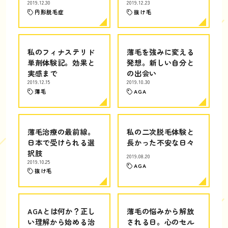
2019.12.30
2019.12.23
円形脱毛症
抜け毛
私のフィナステリド
薄毛を強みに変える
単剤体験記。効果と
発想。新しい自分と
実感まで
の出会い
2019.12.15
2019.10.30
薄毛
AGA
薄毛治療の最前線。
私の二次脱毛体験と
日本で受けられる選
長かった不安な日々
択肢
2019.08.20
2019.10.25
AGA
抜け毛
AGAとは何か？正し
薄毛の悩みから解放
い理解から始める治
される日。心のセル