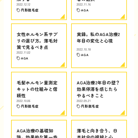
2022.12.12
2022.11.16
円形脱毛症
AGA
女性ホルモン系サプ
実録。私のAGA治療2
リの選び方。薄毛対
年目の変化と心境
策で見るべき点
2022.10.18
2022.11.02
AGA
AGA
毛髪ホルモン量測定
AGA治療2年目の壁？
キットの仕組みと信
効果停滞を感じたら
頼性
やるべきこと
2022.10.06
2022.09.21
円形脱毛症
円形脱毛症
AGA治療の基礎知
薄毛と向き合う、日
識。効果的な第一歩
本社会の視線と心