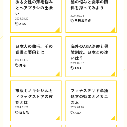
ある女性の薄毛悩み
髪の悩みと食事の関
とヘアブラシの出会
係を探ってみよう
い
2024.06.04
2024.08.20
円形脱毛症
AGA
日本人の薄毛、その
海外のAGA治療と保
背景と要因とは
険制度。日本との違
いは？
2024.04.27
2024.02.07
薄毛
AGA
市販ミノキシジルと
フィナステリド単独
ドラッグストアの役
処方の効果とメカニ
割とは
ズム
2024.01.29
2024.01.20
抜け毛
AGA