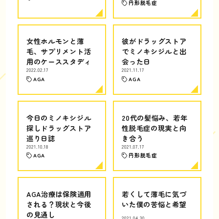
円形脱毛症
女性ホルモンと薄
彼がドラッグストア
毛、サプリメント活
でミノキシジルと出
用のケーススタディ
会った日
2022.02.17
2021.11.17
AGA
AGA
今日のミノキシジル
20代の髪悩み、若年
探しドラッグストア
性脱毛症の現実と向
巡り日誌
き合う
2021.10.18
2021.07.17
AGA
円形脱毛症
AGA治療は保険適用
若くして薄毛に気づ
される？現状と今後
いた僕の苦悩と希望
の見通し
2021.04.30