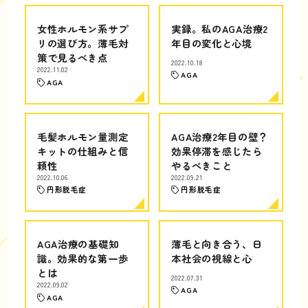
女性ホルモン系サプ
実録。私のAGA治療2
リの選び方。薄毛対
年目の変化と心境
策で見るべき点
2022.10.18
2022.11.02
AGA
AGA
毛髪ホルモン量測定
AGA治療2年目の壁？
キットの仕組みと信
効果停滞を感じたら
頼性
やるべきこと
2022.10.06
2022.09.21
円形脱毛症
円形脱毛症
AGA治療の基礎知
薄毛と向き合う、日
識。効果的な第一歩
本社会の視線と心
とは
2022.07.31
2022.09.02
AGA
AGA