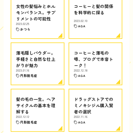
女性の髪悩みとホル
コーヒーと髪の関係
モンバランス。サプ
を科学的に探る
リメントの可能性
2023.02.10
2023.02.25
AGA
かつら
薄毛隠しパウダー。
コーヒーと薄毛の
手軽さと自然な仕上
噂、ブログで本音ト
がりが魅力
ーク！
2023.01.16
2022.12.18
円形脱毛症
AGA
髪の毛の一生。ヘア
ドラッグストアでの
サイクルの基本を理
ミノキシジル購入賢
解する
者の選択
2022.12.12
2022.11.16
円形脱毛症
AGA