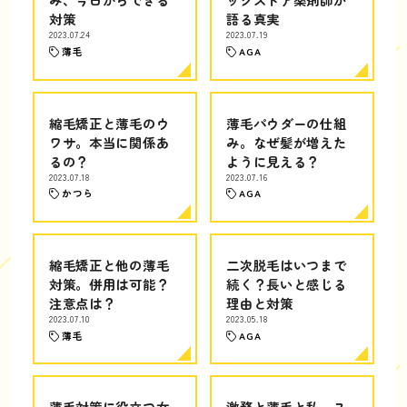
対策
語る真実
2023.07.24
2023.07.19
薄毛
AGA
縮毛矯正と薄毛のウ
薄毛パウダーの仕組
ワサ。本当に関係あ
み。なぜ髪が増えた
るの？
ように見える？
2023.07.18
2023.07.16
かつら
AGA
縮毛矯正と他の薄毛
二次脱毛はいつまで
対策。併用は可能？
続く？長いと感じる
注意点は？
理由と対策
2023.07.10
2023.05.18
薄毛
AGA
薄毛対策に役立つ女
激務と薄毛と私。ス