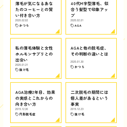
薄毛が気になるあな
40代M字型薄毛、似
たのコーヒーとの賢
合う髪型で印象アッ
い付き合い方
プ
2020.02.02
2020.02.01
かつら
AGA
私の薄毛体験と女性
AGAと他の脱毛症、
ホルモンサプリとの
その判断の違いとは
出会い
2020.01.30
2020.01.31
かつら
抜け毛
AGA治療2年目、効果
二次脱毛の期間には
の実感とこれからの
個人差があるという
向き合い方
事実
2019.12.30
2019.12.23
円形脱毛症
抜け毛