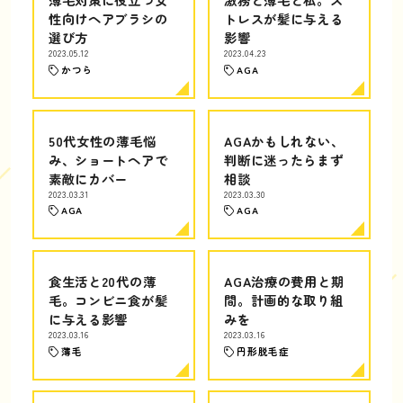
性向けヘアブラシの
トレスが髪に与える
選び方
影響
2023.05.12
2023.04.23
かつら
AGA
50代女性の薄毛悩
AGAかもしれない、
み、ショートヘアで
判断に迷ったらまず
素敵にカバー
相談
2023.03.31
2023.03.30
AGA
AGA
食生活と20代の薄
AGA治療の費用と期
毛。コンビニ食が髪
間。計画的な取り組
に与える影響
みを
2023.03.16
2023.03.16
薄毛
円形脱毛症