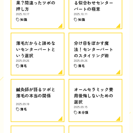
果？間違ったツボの
る似合わせセンター
押し方
パートの極意
2025.10.17
2025.10.11
知識
知識
薄毛だからと諦めな
分け目をぼかす魔
いセンターパートと
法！センターパート
いう選択
のスタイリング術
2025.09.26
2025.09.26
薄毛
薄毛
鍼灸師が語るツボと
オールセラミック費
薄毛の本当の関係
用後悔しないための
選択
2025.09.18
2025.09.15
薄毛
未分類