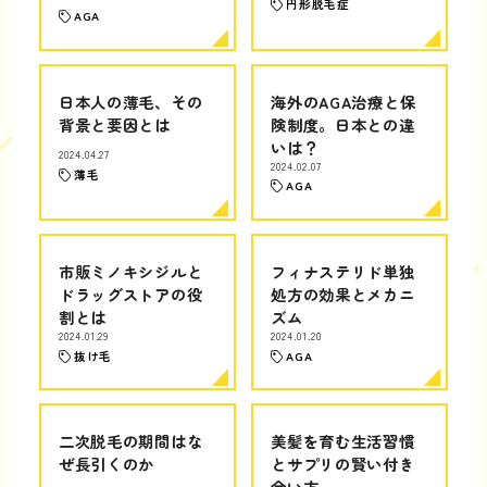
円形脱毛症
AGA
日本人の薄毛、その
海外のAGA治療と保
背景と要因とは
険制度。日本との違
いは？
2024.04.27
2024.02.07
薄毛
AGA
市販ミノキシジルと
フィナステリド単独
ドラッグストアの役
処方の効果とメカニ
割とは
ズム
2024.01.29
2024.01.20
抜け毛
AGA
二次脱毛の期間はな
美髪を育む生活習慣
ぜ長引くのか
とサプリの賢い付き
合い方