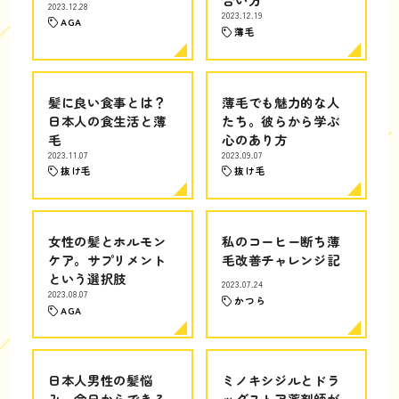
2023.12.28
2023.12.19
AGA
薄毛
髪に良い食事とは？
薄毛でも魅力的な人
日本人の食生活と薄
たち。彼らから学ぶ
毛
心のあり方
2023.11.07
2023.09.07
抜け毛
抜け毛
女性の髪とホルモン
私のコーヒー断ち薄
ケア。サプリメント
毛改善チャレンジ記
という選択肢
2023.07.24
2023.08.07
かつら
AGA
日本人男性の髪悩
ミノキシジルとドラ
み、今日からできる
ッグストア薬剤師が