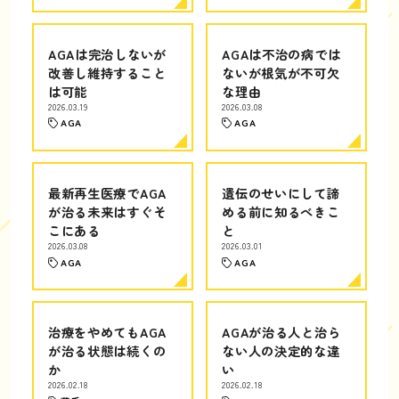
AGAは完治しないが
AGAは不治の病では
改善し維持すること
ないが根気が不可欠
は可能
な理由
2026.03.19
2026.03.08
AGA
AGA
最新再生医療でAGA
遺伝のせいにして諦
が治る未来はすぐそ
める前に知るべきこ
こにある
と
2026.03.08
2026.03.01
AGA
AGA
治療をやめてもAGA
AGAが治る人と治ら
が治る状態は続くの
ない人の決定的な違
か
い
2026.02.18
2026.02.18