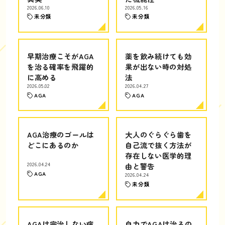
2026.06.10
2026.05.16
未分類
未分類
早期治療こそがAGA
薬を飲み続けても効
を治る確率を飛躍的
果が出ない時の対処
に高める
法
2026.05.02
2026.04.27
AGA
AGA
AGA治療のゴールは
大人のぐらぐら歯を
どこにあるのか
自己流で抜く方法が
存在しない医学的理
2026.04.24
由と警告
AGA
2026.04.24
未分類
AGAは完治しない病
自力でAGAは治るの