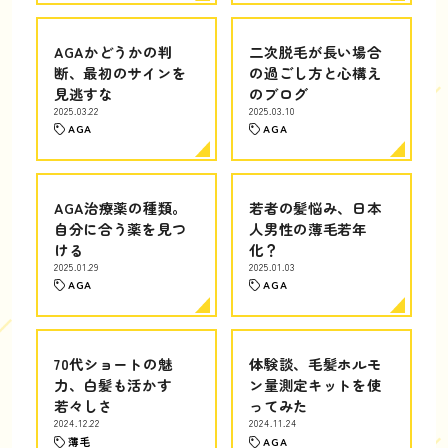
AGAかどうかの判
二次脱毛が長い場合
断、最初のサインを
の過ごし方と心構え
見逃すな
のブログ
2025.03.22
2025.03.10
AGA
AGA
AGA治療薬の種類。
若者の髪悩み、日本
自分に合う薬を見つ
人男性の薄毛若年
ける
化？
2025.01.29
2025.01.03
AGA
AGA
70代ショートの魅
体験談、毛髪ホルモ
力、白髪も活かす
ン量測定キットを使
若々しさ
ってみた
2024.12.22
2024.11.24
薄毛
AGA