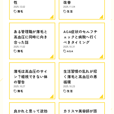
性
改善
2025.12.02
2025.11.04
薄毛
生活
ある管理職が薄毛と
AGA症状のセルフチ
高血圧に同時に向き
ェックと病院へ行く
合った話
べきタイミング
2025.11.02
2025.10.31
薄毛
AGA
薄毛は高血圧のサイ
生活習慣の乱れが招
ン？軽視できない体
く薄毛と高血圧の悪
の警告
循環
2025.10.27
2025.10.23
薄毛
生活
良かれと思って逆効
カリスマ美容師が語