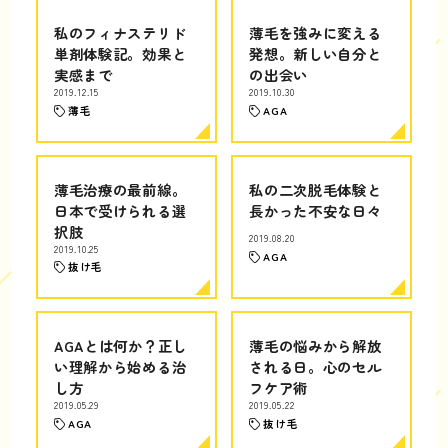
私のフィナステリド
薄毛を強みに変える
単剤体験記。効果と
発想。新しい自分と
実感まで
の出会い
2019.12.15
2019.10.30
薄毛
AGA
薄毛治療の最前線。
私の二次脱毛体験と
日本で受けられる選
長かった不安な日々
択肢
2019.08.20
2019.10.25
AGA
抜け毛
AGAとは何か？正し
薄毛の悩みから解放
い理解から始める治
される日。心のセル
し方
フケア術
2019.05.29
2019.05.22
AGA
抜け毛