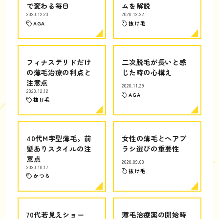
で変わる毎日
ムを解説
2020.12.23
2020.12.22
AGA
抜け毛
フィナステリドだけ
二次脱毛が長いと感
の薄毛治療の利点と
じた時の心構え
注意点
2020.11.29
2020.12.12
AGA
抜け毛
40代M字型薄毛。前
女性の薄毛とヘアブ
髪ありスタイルの注
ラシ選びの重要性
意点
2020.09.08
2020.10.17
抜け毛
かつら
70代若見えショー
薄毛治療薬の開始時