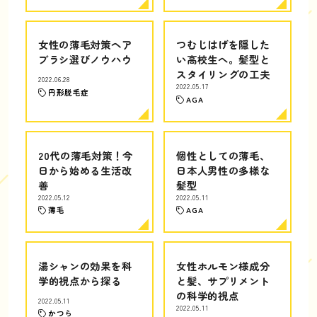
女性の薄毛対策ヘア
つむじはげを隠した
ブラシ選びノウハウ
い高校生へ。髪型と
スタイリングの工夫
2022.06.28
2022.05.17
円形脱毛症
AGA
20代の薄毛対策！今
個性としての薄毛、
日から始める生活改
日本人男性の多様な
善
髪型
2022.05.12
2022.05.11
薄毛
AGA
湯シャンの効果を科
女性ホルモン様成分
学的視点から探る
と髪、サプリメント
の科学的視点
2022.05.11
2022.05.11
かつら