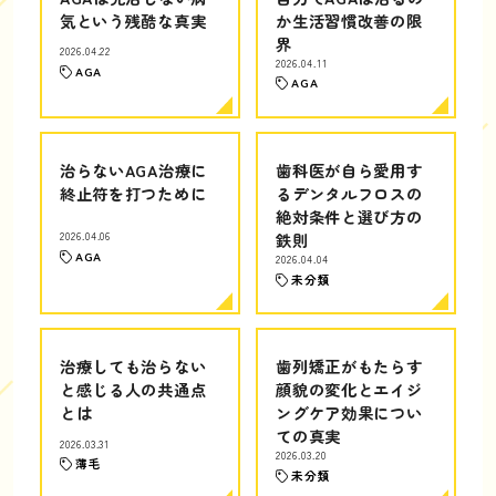
気という残酷な真実
か生活習慣改善の限
界
2026.04.22
2026.04.11
AGA
AGA
治らないAGA治療に
歯科医が自ら愛用す
終止符を打つために
るデンタルフロスの
絶対条件と選び方の
2026.04.06
鉄則
AGA
2026.04.04
未分類
治療しても治らない
歯列矯正がもたらす
と感じる人の共通点
顔貌の変化とエイジ
とは
ングケア効果につい
ての真実
2026.03.31
2026.03.20
薄毛
未分類