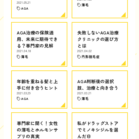
2021.05.21
薄毛
AGA
AGA治療の保険適
失敗しないAGA治療
用、未来に期待でき
クリニックの選び方
る？専門家の見解
とは
2021.04.18
2021.04.02
薄毛
円形脱毛症
年齢を重ねる髪と上
AGA判断後の選択
手に付き合うヒント
肢、治療と向き合う
2021.03.29
2021.03.21
AGA
薄毛
専門家に聞く！女性
私がドラッグストア
の薄毛とホルモンサ
でミノキシジルを選
プリの真実
んだ日