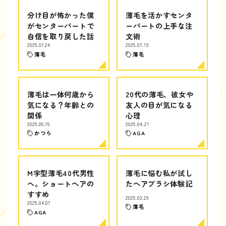
分け目が怖かった僕
薄毛を活かすセンタ
がセンターパートで
ーパートの上手な注
自信を取り戻した話
文術
2025.07.24
2025.07.19
薄毛
薄毛
薄毛は一体何歳から
20代の薄毛、彼女や
気になる？年齢との
友人の目が気になる
関係
心理
2025.05.15
2025.04.21
かつら
AGA
M字型薄毛40代男性
薄毛に悩む私が試し
へ。ショートヘアの
たヘアブラシ体験記
すすめ
2025.03.29
2025.04.07
薄毛
AGA