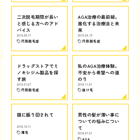
二次脱毛期間が長い
AGA治療の最前線。
と感じる方へのアド
進化する治療法と未
バイス
来
2019.05.17
2019.04.15
円形脱毛症
円形脱毛症
ドラッグストアでミ
私のAGA治療体験。
ノキシジル製品を探
不安から希望への道
す旅
のり
2019.01.07
2018.11.01
円形脱毛症
抜け毛
鏡に振り回されて
男性の髪が薄い事に
ついての悩みについ
2018.10.11
て
薄毛
2018.07.01
AGA