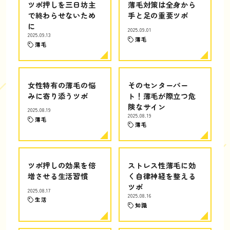
ツボ押しを三日坊主
薄毛対策は全身から
で終わらせないため
手と足の重要ツボ
に
2025.09.01
2025.09.13
薄毛
薄毛
女性特有の薄毛の悩
そのセンターパー
みに寄り添うツボ
ト！薄毛が際立つ危
険なサイン
2025.08.19
2025.08.19
薄毛
薄毛
ツボ押しの効果を倍
ストレス性薄毛に効
増させる生活習慣
く自律神経を整える
ツボ
2025.08.17
2025.08.16
生活
知識