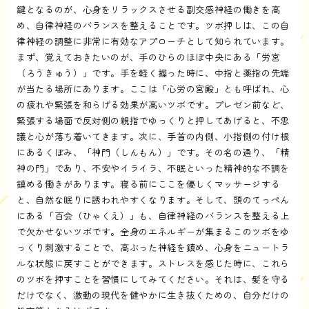
鍵となるのが、心身をリラックスさせる副交感神経の働きを高
め、自律神経のバランスを整えることです。ツボ押しは、この自
律神経の調整に非常に有効なアプローチとして知られています。
まず、覚えておきたいのが、手のひらのほぼ中央にある「労宮
（ろうきゅう）」です。手を軽く握った時に、中指と薬指の先端
が当たる場所にあります。ここは「心労の宮殿」とも呼ばれ、心
の疲れや緊張を和らげる効果が高いツボです。プレゼン前など、
緊張する場面で反対側の親指でゆっくりと押してあげると、不思
議と心が落ち着いてきます。次に、手首の内側、小指側の付け根
にあるくぼみ、「神門（しんもん）」です。その名の通り、「精
神の門」であり、不安やイライラ、不眠といった精神的な不調を
鎮める働きがあります。寝る前にここを優しくマッサージする
と、自然な眠りに誘われやすくなります。そして、頭のてっぺん
にある「百会（ひゃくえ）」も、自律神経のバランスを整える上
で欠かせないツボです。全身のエネルギーが集まるこのツボをゆ
っくり刺激することで、高ぶった神経を鎮め、心身をニュートラ
ルな状態に戻すことができます。ストレスを感じた時に、これら
のツボを押すことを習慣にしてみてください。それは、髪を守る
だけでなく、激動の現代を健やかに生き抜くための、自分だけの