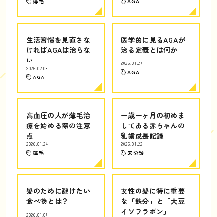
薄毛
AGA
生活習慣を見直さな
医学的に見るAGAが
ければAGAは治らな
治る定義とは何か
い
2026.01.27
2026.02.03
AGA
AGA
高血圧の人が薄毛治
一歳一ヶ月の初めま
療を始める際の注意
してある赤ちゃんの
点
乳歯成長記録
2026.01.24
2026.01.22
薄毛
未分類
髪のために避けたい
女性の髪に特に重要
食べ物とは？
な「鉄分」と「大豆
イソフラボン」
2026.01.07