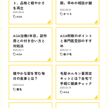
ト、品格と軽やかさ
期。早めの相談が鍵
を両立
2020.08.02
2020.08.04
かつら
AGA
AGA治療2年目。副作
AGA判断のポイント
用との付き合い方と
と専門医受診のすす
対処法
め
2020.06.11
2020.04.17
AGA
抜け毛
健やかな髪を育む毎
毛髪ホルモン量測定
日の食事とは？
キットとは？自宅で
手軽に健康チェック
2020.03.22
2020.02.18
薄毛
AGA