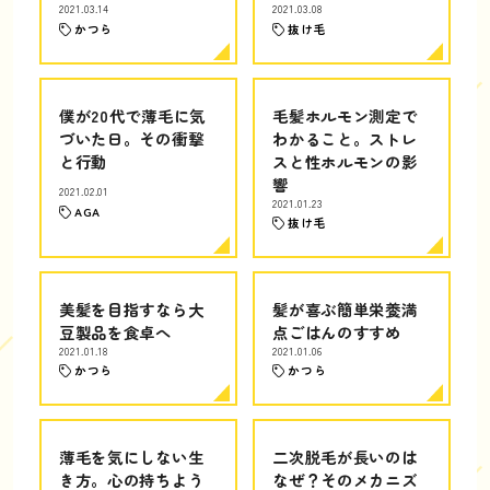
2021.03.14
2021.03.08
かつら
抜け毛
僕が20代で薄毛に気
毛髪ホルモン測定で
づいた日。その衝撃
わかること。ストレ
と行動
スと性ホルモンの影
響
2021.02.01
2021.01.23
AGA
抜け毛
美髪を目指すなら大
髪が喜ぶ簡単栄養満
豆製品を食卓へ
点ごはんのすすめ
2021.01.18
2021.01.06
かつら
かつら
薄毛を気にしない生
二次脱毛が長いのは
き方。心の持ちよう
なぜ？そのメカニズ