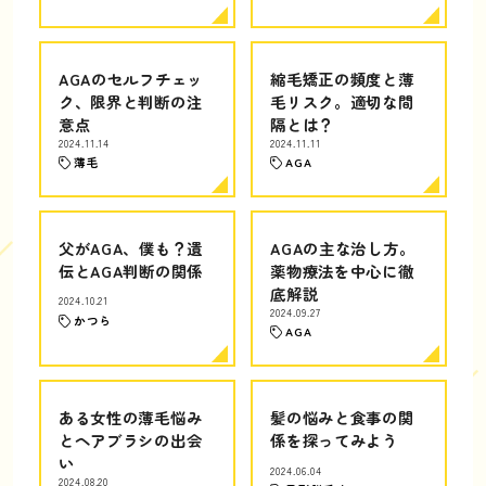
AGAのセルフチェッ
縮毛矯正の頻度と薄
ク、限界と判断の注
毛リスク。適切な間
意点
隔とは？
2024.11.14
2024.11.11
薄毛
AGA
父がAGA、僕も？遺
AGAの主な治し方。
伝とAGA判断の関係
薬物療法を中心に徹
底解説
2024.10.21
2024.09.27
かつら
AGA
ある女性の薄毛悩み
髪の悩みと食事の関
とヘアブラシの出会
係を探ってみよう
い
2024.06.04
2024.08.20