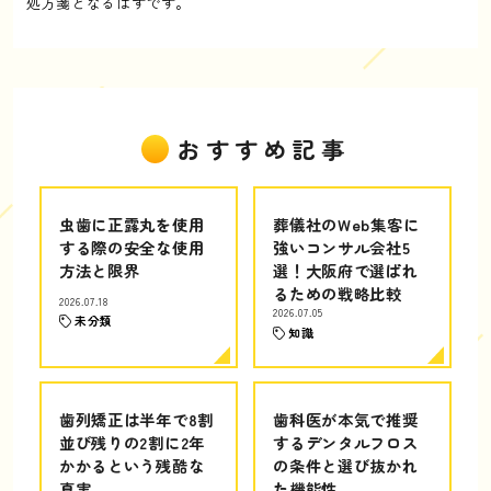
処方箋となるはずです。
おすすめ記事
虫歯に正露丸を使用
葬儀社のWeb集客に
する際の安全な使用
強いコンサル会社5
方法と限界
選！大阪府で選ばれ
るための戦略比較
2026.07.18
2026.07.05
未分類
知識
歯列矯正は半年で8割
歯科医が本気で推奨
並び残りの2割に2年
するデンタルフロス
かかるという残酷な
の条件と選び抜かれ
真実
た機能性