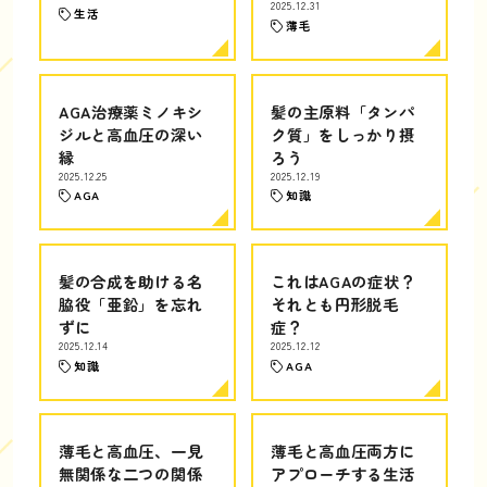
2025.12.31
生活
薄毛
AGA治療薬ミノキシ
髪の主原料「タンパ
ジルと高血圧の深い
ク質」をしっかり摂
縁
ろう
2025.12.25
2025.12.19
AGA
知識
髪の合成を助ける名
これはAGAの症状？
脇役「亜鉛」を忘れ
それとも円形脱毛
ずに
症？
2025.12.14
2025.12.12
知識
AGA
薄毛と高血圧、一見
薄毛と高血圧両方に
無関係な二つの関係
アプローチする生活