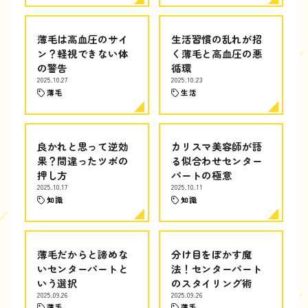
薄毛は高血圧のサイ
生活習慣の乱れが招
ン？軽視できない体
く薄毛と高血圧の悪
の警告
循環
2025.10.27
2025.10.23
薄毛
生活
良かれと思って逆効
カリスマ美容師が語
果？間違ったツボの
る似合わせセンター
押し方
パートの極意
2025.10.17
2025.10.11
知識
知識
薄毛だからと諦めな
分け目をぼかす魔
いセンターパートと
法！センターパート
いう選択
のスタイリング術
2025.09.26
2025.09.26
薄毛
薄毛