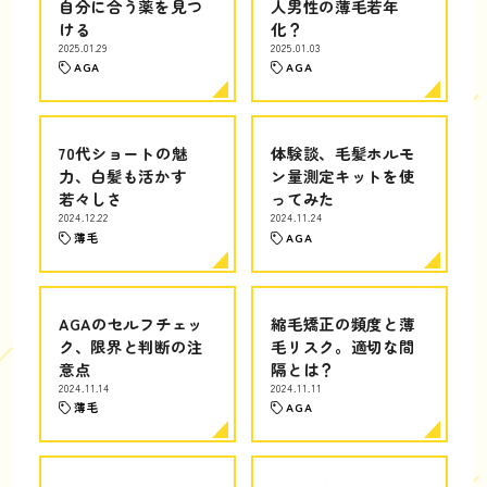
自分に合う薬を見つ
人男性の薄毛若年
ける
化？
2025.01.29
2025.01.03
AGA
AGA
70代ショートの魅
体験談、毛髪ホルモ
力、白髪も活かす
ン量測定キットを使
若々しさ
ってみた
2024.12.22
2024.11.24
薄毛
AGA
AGAのセルフチェッ
縮毛矯正の頻度と薄
ク、限界と判断の注
毛リスク。適切な間
意点
隔とは？
2024.11.14
2024.11.11
薄毛
AGA