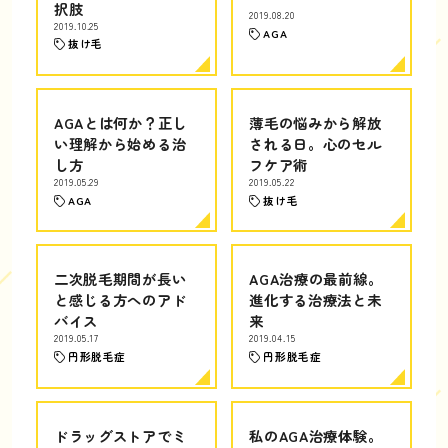
択肢
2019.08.20
2019.10.25
AGA
抜け毛
AGAとは何か？正し
薄毛の悩みから解放
い理解から始める治
される日。心のセル
し方
フケア術
2019.05.29
2019.05.22
AGA
抜け毛
二次脱毛期間が長い
AGA治療の最前線。
と感じる方へのアド
進化する治療法と未
バイス
来
2019.05.17
2019.04.15
円形脱毛症
円形脱毛症
ドラッグストアでミ
私のAGA治療体験。