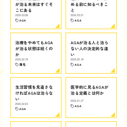
が治る未来はすぐそ
める前に知るべきこ
こにある
と
2026.03.08
2026.03.01
AGA
AGA
治療をやめてもAGA
AGAが治る人と治ら
が治る状態は続くの
ない人の決定的な違
か
い
2026.02.18
2026.02.18
薄毛
AGA
生活習慣を見直さな
医学的に見るAGAが
ければAGAは治らな
治る定義とは何か
い
2026.01.27
2026.02.03
AGA
AGA