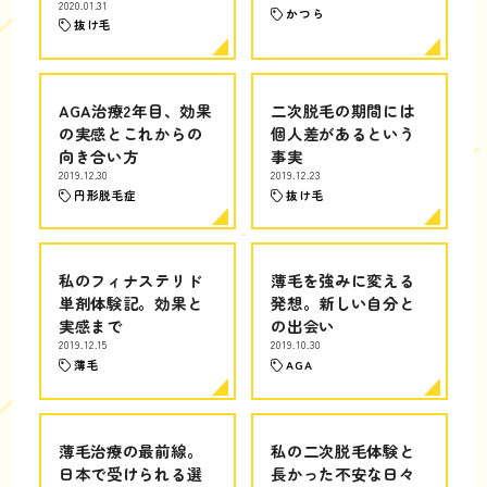
2020.01.31
かつら
抜け毛
AGA治療2年目、効果
二次脱毛の期間には
の実感とこれからの
個人差があるという
向き合い方
事実
2019.12.30
2019.12.23
円形脱毛症
抜け毛
私のフィナステリド
薄毛を強みに変える
単剤体験記。効果と
発想。新しい自分と
実感まで
の出会い
2019.12.15
2019.10.30
薄毛
AGA
薄毛治療の最前線。
私の二次脱毛体験と
日本で受けられる選
長かった不安な日々