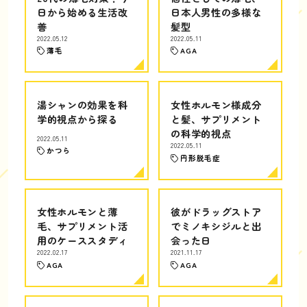
日から始める生活改
日本人男性の多様な
善
髪型
2022.05.12
2022.05.11
薄毛
AGA
湯シャンの効果を科
女性ホルモン様成分
学的視点から探る
と髪、サプリメント
の科学的視点
2022.05.11
2022.05.11
かつら
円形脱毛症
女性ホルモンと薄
彼がドラッグストア
毛、サプリメント活
でミノキシジルと出
用のケーススタディ
会った日
2022.02.17
2021.11.17
AGA
AGA