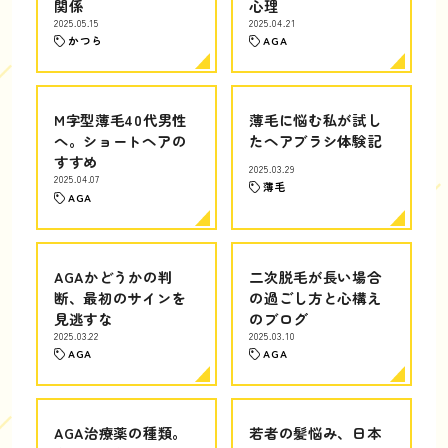
関係
心理
2025.05.15
2025.04.21
かつら
AGA
M字型薄毛40代男性
薄毛に悩む私が試し
へ。ショートヘアの
たヘアブラシ体験記
すすめ
2025.03.29
2025.04.07
薄毛
AGA
AGAかどうかの判
二次脱毛が長い場合
断、最初のサインを
の過ごし方と心構え
見逃すな
のブログ
2025.03.22
2025.03.10
AGA
AGA
AGA治療薬の種類。
若者の髪悩み、日本