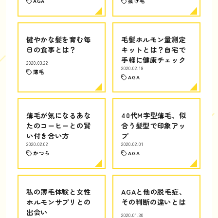
AGA
抜け毛
健やかな髪を育む毎
毛髪ホルモン量測定
日の食事とは？
キットとは？自宅で
手軽に健康チェック
2020.03.22
2020.02.18
薄毛
AGA
薄毛が気になるあな
40代M字型薄毛、似
たのコーヒーとの賢
合う髪型で印象アッ
い付き合い方
プ
2020.02.02
2020.02.01
かつら
AGA
私の薄毛体験と女性
AGAと他の脱毛症、
ホルモンサプリとの
その判断の違いとは
出会い
2020.01.30