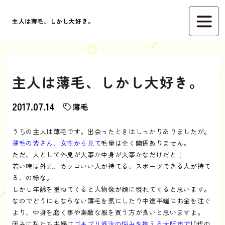
主人は薄毛、しかし大好き。
主人は薄毛、しかし大好き。
2017.07.14
薄毛
うちの主人は薄毛です。出会ったときはしっかりありましたが。
薄毛の皆さん、女性から見て
毛量は全く関係ありません。
ただ、人として外見が大事か中身が大事かなだけだと！
若い時は外見、カッコいい人が持てる、スポーツできる人が持て
る、の様な。
しかし年齢を重ねてくると人物像が顔に現れてくると思います。
なのでどうにもならない薄毛を気にしたり中途半端にお金を注ぐ
より、中身を磨く事や素敵な服を買う方が良いと思いますよ。
因みに私たち夫婦は
ゴキブリ退治の悩みを抱える大阪市で
10代の