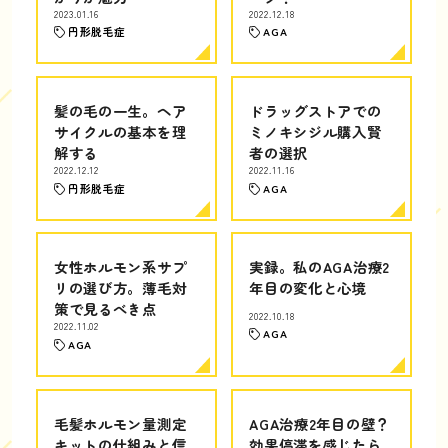
2023.01.16
2022.12.18
円形脱毛症
AGA
髪の毛の一生。ヘア
ドラッグストアでの
サイクルの基本を理
ミノキシジル購入賢
解する
者の選択
2022.12.12
2022.11.16
円形脱毛症
AGA
女性ホルモン系サプ
実録。私のAGA治療2
リの選び方。薄毛対
年目の変化と心境
策で見るべき点
2022.10.18
2022.11.02
AGA
AGA
毛髪ホルモン量測定
AGA治療2年目の壁？
キットの仕組みと信
効果停滞を感じたら