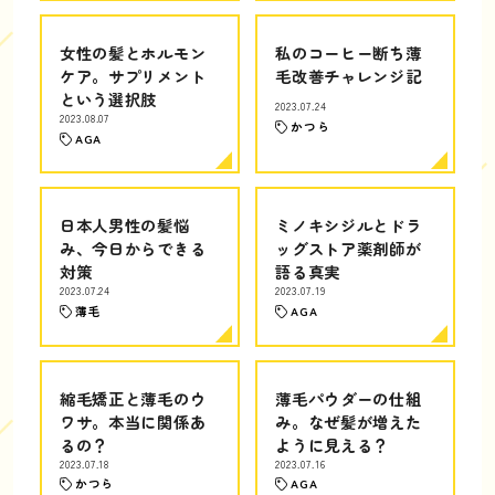
女性の髪とホルモン
私のコーヒー断ち薄
ケア。サプリメント
毛改善チャレンジ記
という選択肢
2023.07.24
2023.08.07
かつら
AGA
日本人男性の髪悩
ミノキシジルとドラ
み、今日からできる
ッグストア薬剤師が
対策
語る真実
2023.07.24
2023.07.19
薄毛
AGA
縮毛矯正と薄毛のウ
薄毛パウダーの仕組
ワサ。本当に関係あ
み。なぜ髪が増えた
るの？
ように見える？
2023.07.18
2023.07.16
かつら
AGA