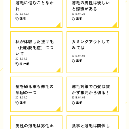
薄毛に悩むことなか
薄毛の男性は優しい
れ
と認識がある
2018.04.23
2018.04.23
薄毛
薄毛
私が体験した抜け毛
カミングアウトして
（円形脱毛症）につ
みては
いて
2018.04.05
2018.04.21
薄毛
抜け毛
髪を縛る事も薄毛の
薄毛対策で白髪は抜
原因の一つ
かず根元から切る！
2018.04.01
2018.04.01
薄毛
薄毛
男性の薄毛は男性ホ
食事と薄毛は関係し