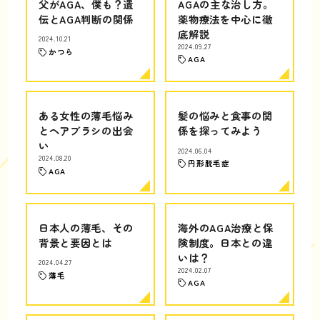
父がAGA、僕も？遺
AGAの主な治し方。
伝とAGA判断の関係
薬物療法を中心に徹
底解説
2024.10.21
2024.09.27
かつら
AGA
ある女性の薄毛悩み
髪の悩みと食事の関
とヘアブラシの出会
係を探ってみよう
い
2024.06.04
2024.08.20
円形脱毛症
AGA
日本人の薄毛、その
海外のAGA治療と保
背景と要因とは
険制度。日本との違
いは？
2024.04.27
2024.02.07
薄毛
AGA