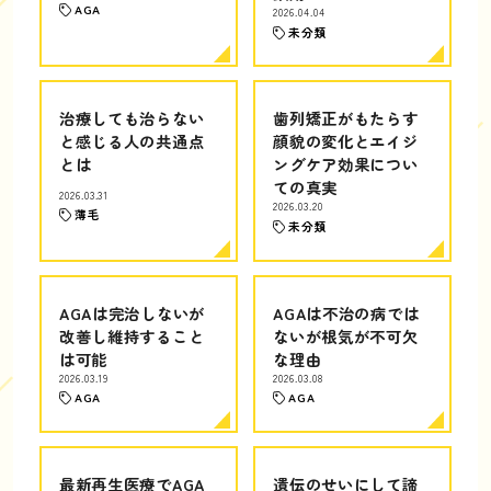
AGA
2026.04.04
未分類
治療しても治らない
歯列矯正がもたらす
と感じる人の共通点
顔貌の変化とエイジ
とは
ングケア効果につい
ての真実
2026.03.31
2026.03.20
薄毛
未分類
AGAは完治しないが
AGAは不治の病では
改善し維持すること
ないが根気が不可欠
は可能
な理由
2026.03.19
2026.03.08
AGA
AGA
最新再生医療でAGA
遺伝のせいにして諦