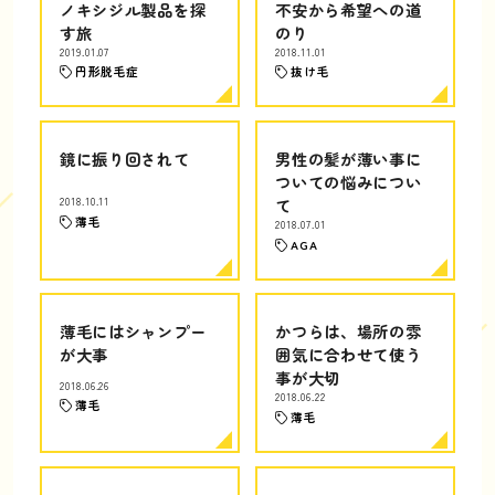
ノキシジル製品を探
不安から希望への道
す旅
のり
2019.01.07
2018.11.01
円形脱毛症
抜け毛
鏡に振り回されて
男性の髪が薄い事に
ついての悩みについ
2018.10.11
て
薄毛
2018.07.01
AGA
薄毛にはシャンプー
かつらは、場所の雰
が大事
囲気に合わせて使う
事が大切
2018.06.26
2018.06.22
薄毛
薄毛