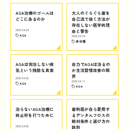
AGA治療のゴールは
大人のぐらぐら歯を
どこにあるのか
自己流で抜く方法が
存在しない医学的理
2026.04.24
由と警告
AGA
2026.04.24
未分類
AGAは完治しない病
自力でAGAは治るの
気という残酷な真実
か生活習慣改善の限
界
2026.04.22
2026.04.11
AGA
AGA
治らないAGA治療に
歯科医が自ら愛用す
終止符を打つために
るデンタルフロスの
絶対条件と選び方の
2026.04.06
鉄則