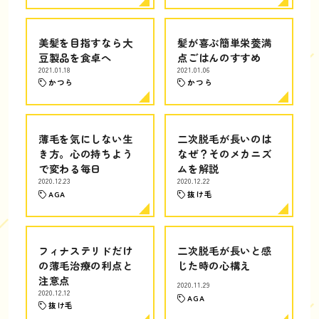
美髪を目指すなら大
髪が喜ぶ簡単栄養満
豆製品を食卓へ
点ごはんのすすめ
2021.01.18
2021.01.06
かつら
かつら
薄毛を気にしない生
二次脱毛が長いのは
き方。心の持ちよう
なぜ？そのメカニズ
で変わる毎日
ムを解説
2020.12.23
2020.12.22
AGA
抜け毛
フィナステリドだけ
二次脱毛が長いと感
の薄毛治療の利点と
じた時の心構え
注意点
2020.11.29
2020.12.12
AGA
抜け毛