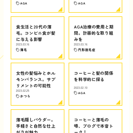
AGA
AGA
食生活と20代の薄
AGA治療の費用と期
毛。コンビニ食が髪
間。計画的な取り組
に与える影響
みを
2023.03.16
2023.03.16
薄毛
円形脱毛症
女性の髪悩みとホル
コーヒーと髪の関係
モンバランス。サプ
を科学的に探る
リメントの可能性
2023.02.10
2023.02.25
AGA
かつら
薄毛隠しパウダー。
コーヒーと薄毛の
手軽さと自然な仕上
噂、ブログで本音ト
がりが魅力
ーク！