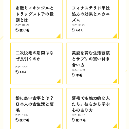
市販ミノキシジルと
フィナステリド単独
ドラッグストアの役
処方の効果とメカニ
割とは
ズム
2024.01.29
2024.01.20
抜け毛
AGA
二次脱毛の期間はな
美髪を育む生活習慣
ぜ長引くのか
とサプリの賢い付き
合い方
2023.12.28
2023.12.19
AGA
薄毛
髪に良い食事とは？
薄毛でも魅力的な人
日本人の食生活と薄
たち。彼らから学ぶ
毛
心のあり方
2023.11.07
2023.09.07
抜け毛
抜け毛