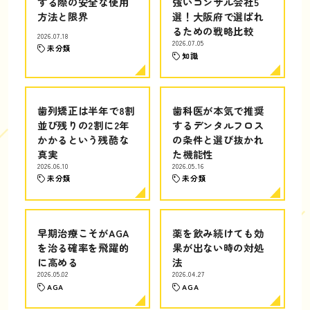
する際の安全な使用
強いコンサル会社5
方法と限界
選！大阪府で選ばれ
るための戦略比較
2026.07.18
2026.07.05
未分類
知識
歯列矯正は半年で8割
歯科医が本気で推奨
並び残りの2割に2年
するデンタルフロス
かかるという残酷な
の条件と選び抜かれ
真実
た機能性
2026.06.10
2026.05.16
未分類
未分類
早期治療こそがAGA
薬を飲み続けても効
を治る確率を飛躍的
果が出ない時の対処
に高める
法
2026.05.02
2026.04.27
AGA
AGA