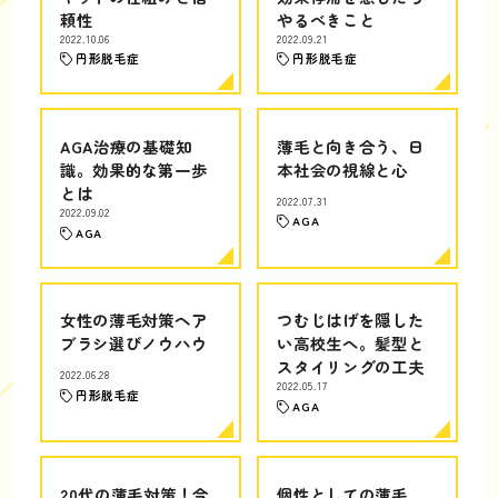
頼性
やるべきこと
2022.10.06
2022.09.21
円形脱毛症
円形脱毛症
AGA治療の基礎知
薄毛と向き合う、日
識。効果的な第一歩
本社会の視線と心
とは
2022.07.31
2022.09.02
AGA
AGA
女性の薄毛対策ヘア
つむじはげを隠した
ブラシ選びノウハウ
い高校生へ。髪型と
スタイリングの工夫
2022.06.28
2022.05.17
円形脱毛症
AGA
20代の薄毛対策！今
個性としての薄毛、