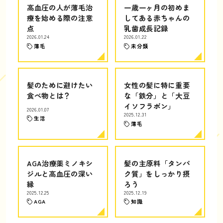
高血圧の人が薄毛治
一歳一ヶ月の初めま
療を始める際の注意
してある赤ちゃんの
点
乳歯成長記録
2026.01.24
2026.01.22
薄毛
未分類
髪のために避けたい
女性の髪に特に重要
食べ物とは？
な「鉄分」と「大豆
イソフラボン」
2026.01.07
2025.12.31
生活
薄毛
AGA治療薬ミノキシ
髪の主原料「タンパ
ジルと高血圧の深い
ク質」をしっかり摂
縁
ろう
2025.12.25
2025.12.19
AGA
知識