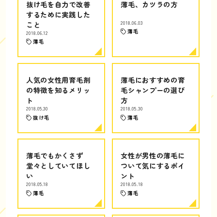
抜け毛を自力で改善
薄毛、カツラの方
するために実践した
こと
2018.06.03
薄毛
2018.06.12
薄毛
人気の女性用育毛剤
薄毛におすすめの育
の特徴を知るメリッ
毛シャンプーの選び
ト
方
2018.05.30
2018.05.30
抜け毛
薄毛
薄毛でもかくさず
女性が男性の薄毛に
堂々としていてほし
ついて気にするポイ
い
ント
2018.05.18
2018.05.18
薄毛
薄毛