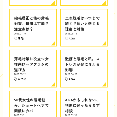
縮毛矯正と他の薄毛
二次脱毛はいつまで
対策。併用は可能？
続く？長いと感じる
注意点は？
理由と対策
2023.07.10
2023.05.18
薄毛
AGA
薄毛対策に役立つ女
激務と薄毛と私。ス
性向けヘアブラシの
トレスが髪に与える
選び方
影響
2023.05.12
2023.04.23
かつら
AGA
50代女性の薄毛悩
AGAかもしれない、
み、ショートヘアで
判断に迷ったらまず
素敵にカバー
相談
2023.03.31
2023.03.30