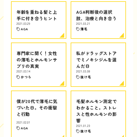
年齢を重ねる髪と上
AGA判断後の選択
手に付き合うヒント
肢、治療と向き合う
2021.03.29
2021.03.21
AGA
薄毛
専門家に聞く！女性
私がドラッグストア
の薄毛とホルモンサ
でミノキシジルを選
プリの真実
んだ日
2021.03.14
2021.03.08
かつら
抜け毛
僕が20代で薄毛に気
毛髪ホルモン測定で
づいた日。その衝撃
わかること。ストレ
と行動
スと性ホルモンの影
響
2021.02.01
2021.01.23
AGA
抜け毛