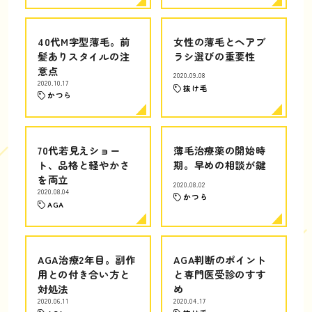
40代M字型薄毛。前
女性の薄毛とヘアブ
髪ありスタイルの注
ラシ選びの重要性
意点
2020.09.08
2020.10.17
抜け毛
かつら
70代若見えショー
薄毛治療薬の開始時
ト、品格と軽やかさ
期。早めの相談が鍵
を両立
2020.08.02
2020.08.04
かつら
AGA
AGA治療2年目。副作
AGA判断のポイント
用との付き合い方と
と専門医受診のすす
対処法
め
2020.06.11
2020.04.17