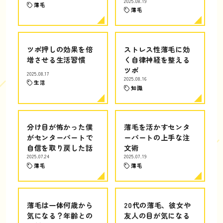
2025.08.19
薄毛
薄毛
ツボ押しの効果を倍
ストレス性薄毛に効
増させる生活習慣
く自律神経を整える
ツボ
2025.08.17
2025.08.16
生活
知識
分け目が怖かった僕
薄毛を活かすセンタ
がセンターパートで
ーパートの上手な注
自信を取り戻した話
文術
2025.07.24
2025.07.19
薄毛
薄毛
薄毛は一体何歳から
20代の薄毛、彼女や
気になる？年齢との
友人の目が気になる