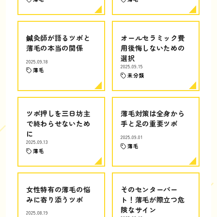
鍼灸師が語るツボと
オールセラミック費
薄毛の本当の関係
用後悔しないための
選択
2025.09.18
2025.09.15
薄毛
未分類
ツボ押しを三日坊主
薄毛対策は全身から
で終わらせないため
手と足の重要ツボ
に
2025.09.01
2025.09.13
薄毛
薄毛
女性特有の薄毛の悩
そのセンターパー
みに寄り添うツボ
ト！薄毛が際立つ危
険なサイン
2025.08.19