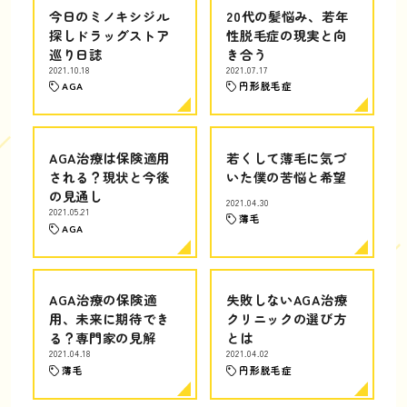
今日のミノキシジル
20代の髪悩み、若年
探しドラッグストア
性脱毛症の現実と向
巡り日誌
き合う
2021.10.18
2021.07.17
AGA
円形脱毛症
AGA治療は保険適用
若くして薄毛に気づ
される？現状と今後
いた僕の苦悩と希望
の見通し
2021.04.30
2021.05.21
薄毛
AGA
AGA治療の保険適
失敗しないAGA治療
用、未来に期待でき
クリニックの選び方
る？専門家の見解
とは
2021.04.18
2021.04.02
薄毛
円形脱毛症