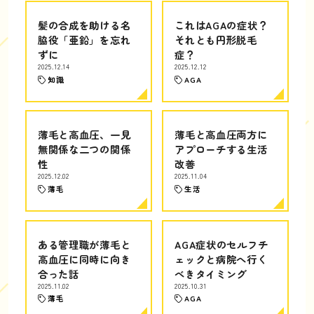
髪の合成を助ける名
これはAGAの症状？
脇役「亜鉛」を忘れ
それとも円形脱毛
ずに
症？
2025.12.14
2025.12.12
知識
AGA
薄毛と高血圧、一見
薄毛と高血圧両方に
無関係な二つの関係
アプローチする生活
性
改善
2025.12.02
2025.11.04
薄毛
生活
ある管理職が薄毛と
AGA症状のセルフチ
高血圧に同時に向き
ェックと病院へ行く
合った話
べきタイミング
2025.11.02
2025.10.31
薄毛
AGA