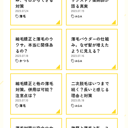
対策
語る真実
2023.07.24
2023.07.19
薄毛
AGA
縮毛矯正と薄毛のウ
薄毛パウダーの仕組
ワサ。本当に関係あ
み。なぜ髪が増えた
るの？
ように見える？
2023.07.18
2023.07.16
かつら
AGA
縮毛矯正と他の薄毛
二次脱毛はいつまで
対策。併用は可能？
続く？長いと感じる
注意点は？
理由と対策
2023.07.10
2023.05.18
薄毛
AGA
薄毛対策に役立つ女
激務と薄毛と私。ス