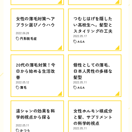
女性の薄毛対策ヘア
つむじはげを隠した
ブラシ選びノウハウ
い高校生へ。髪型と
スタイリングの工夫
2022.06.28
2022.05.17
円形脱毛症
AGA
20代の薄毛対策！今
個性としての薄毛、
日から始める生活改
日本人男性の多様な
善
髪型
2022.05.12
2022.05.11
薄毛
AGA
湯シャンの効果を科
女性ホルモン様成分
学的視点から探る
と髪、サプリメント
の科学的視点
2022.05.11
2022.05.11
かつら