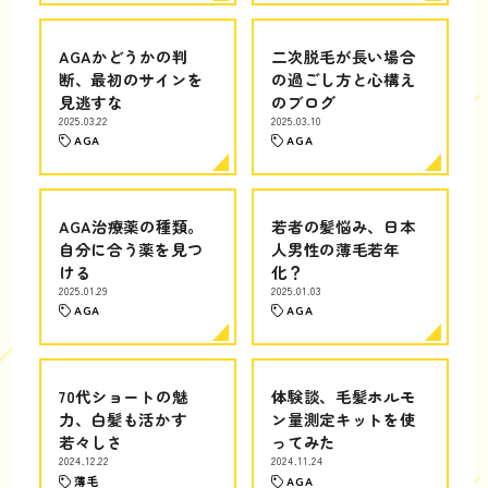
AGAかどうかの判
二次脱毛が長い場合
断、最初のサインを
の過ごし方と心構え
見逃すな
のブログ
2025.03.22
2025.03.10
AGA
AGA
AGA治療薬の種類。
若者の髪悩み、日本
自分に合う薬を見つ
人男性の薄毛若年
ける
化？
2025.01.29
2025.01.03
AGA
AGA
70代ショートの魅
体験談、毛髪ホルモ
力、白髪も活かす
ン量測定キットを使
若々しさ
ってみた
2024.12.22
2024.11.24
薄毛
AGA