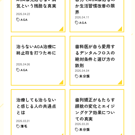
気という残酷な真実
か生活習慣改善の限
界
2026.04.22
2026.04.11
AGA
AGA
治らないAGA治療に
歯科医が自ら愛用す
終止符を打つために
るデンタルフロスの
絶対条件と選び方の
2026.04.06
鉄則
AGA
2026.04.04
未分類
治療しても治らない
歯列矯正がもたらす
と感じる人の共通点
顔貌の変化とエイジ
とは
ングケア効果につい
ての真実
2026.03.31
2026.03.20
薄毛
未分類