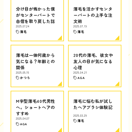
分け目が怖かった僕
薄毛を活かすセンタ
がセンターパートで
ーパートの上手な注
自信を取り戻した話
文術
2025.07.24
2025.07.19
薄毛
薄毛
薄毛は一体何歳から
20代の薄毛、彼女や
気になる？年齢との
友人の目が気になる
関係
心理
2025.05.15
2025.04.21
かつら
AGA
M字型薄毛40代男性
薄毛に悩む私が試し
へ。ショートヘアの
たヘアブラシ体験記
すすめ
2025.03.29
2025.04.07
薄毛
AGA