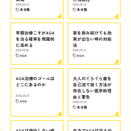
2026.06.10
2026.05.16
未分類
未分類
早期治療こそがAGA
薬を飲み続けても効
を治る確率を飛躍的
果が出ない時の対処
に高める
法
2026.05.02
2026.04.27
AGA
AGA
AGA治療のゴールは
大人のぐらぐら歯を
どこにあるのか
自己流で抜く方法が
存在しない医学的理
2026.04.24
由と警告
AGA
2026.04.24
未分類
AGAは完治しない病
自力でAGAは治るの