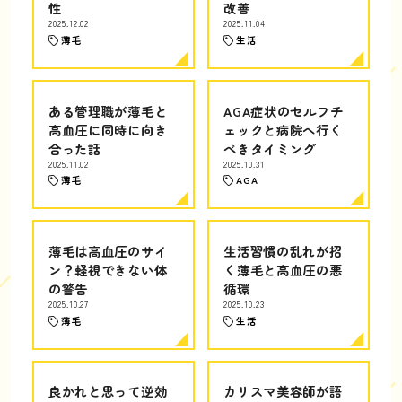
性
改善
2025.12.02
2025.11.04
薄毛
生活
ある管理職が薄毛と
AGA症状のセルフチ
高血圧に同時に向き
ェックと病院へ行く
合った話
べきタイミング
2025.11.02
2025.10.31
薄毛
AGA
薄毛は高血圧のサイ
生活習慣の乱れが招
ン？軽視できない体
く薄毛と高血圧の悪
の警告
循環
2025.10.27
2025.10.23
薄毛
生活
良かれと思って逆効
カリスマ美容師が語