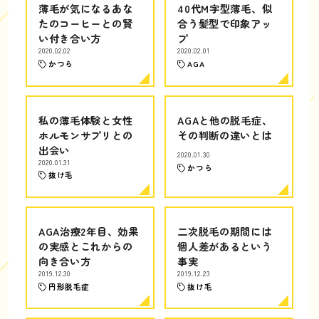
薄毛が気になるあな
40代M字型薄毛、似
たのコーヒーとの賢
合う髪型で印象アッ
い付き合い方
プ
2020.02.02
2020.02.01
かつら
AGA
私の薄毛体験と女性
AGAと他の脱毛症、
ホルモンサプリとの
その判断の違いとは
出会い
2020.01.30
2020.01.31
かつら
抜け毛
AGA治療2年目、効果
二次脱毛の期間には
の実感とこれからの
個人差があるという
向き合い方
事実
2019.12.30
2019.12.23
円形脱毛症
抜け毛