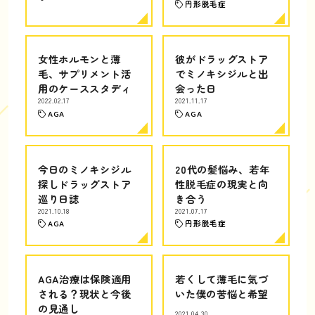
円形脱毛症
女性ホルモンと薄
彼がドラッグストア
毛、サプリメント活
でミノキシジルと出
用のケーススタディ
会った日
2022.02.17
2021.11.17
AGA
AGA
今日のミノキシジル
20代の髪悩み、若年
探しドラッグストア
性脱毛症の現実と向
巡り日誌
き合う
2021.10.18
2021.07.17
AGA
円形脱毛症
AGA治療は保険適用
若くして薄毛に気づ
される？現状と今後
いた僕の苦悩と希望
の見通し
2021.04.30