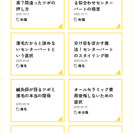
果？間違ったツボの
る似合わせセンター
押し方
パートの極意
2025.10.17
2025.10.11
知識
知識
薄毛だからと諦めな
分け目をぼかす魔
いセンターパートと
法！センターパート
いう選択
のスタイリング術
2025.09.26
2025.09.26
薄毛
薄毛
鍼灸師が語るツボと
オールセラミック費
薄毛の本当の関係
用後悔しないための
選択
2025.09.18
2025.09.15
薄毛
未分類