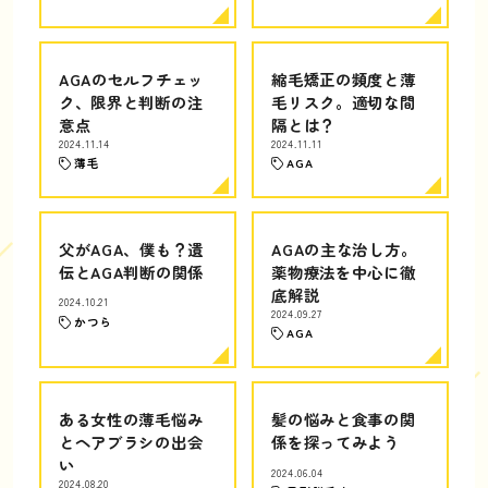
AGAのセルフチェッ
縮毛矯正の頻度と薄
ク、限界と判断の注
毛リスク。適切な間
意点
隔とは？
2024.11.14
2024.11.11
薄毛
AGA
父がAGA、僕も？遺
AGAの主な治し方。
伝とAGA判断の関係
薬物療法を中心に徹
底解説
2024.10.21
2024.09.27
かつら
AGA
ある女性の薄毛悩み
髪の悩みと食事の関
とヘアブラシの出会
係を探ってみよう
い
2024.06.04
2024.08.20