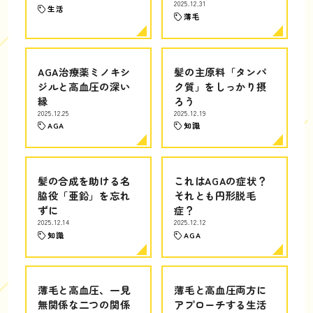
2025.12.31
生活
薄毛
AGA治療薬ミノキシ
髪の主原料「タンパ
ジルと高血圧の深い
ク質」をしっかり摂
縁
ろう
2025.12.25
2025.12.19
AGA
知識
髪の合成を助ける名
これはAGAの症状？
脇役「亜鉛」を忘れ
それとも円形脱毛
ずに
症？
2025.12.14
2025.12.12
知識
AGA
薄毛と高血圧、一見
薄毛と高血圧両方に
無関係な二つの関係
アプローチする生活