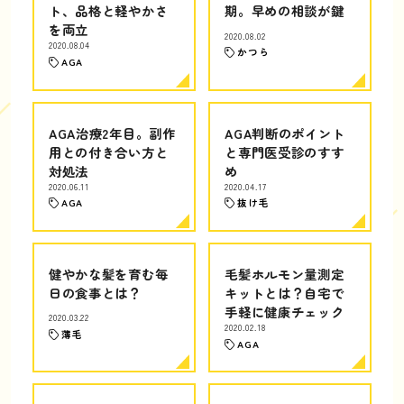
ト、品格と軽やかさ
期。早めの相談が鍵
を両立
2020.08.02
2020.08.04
かつら
AGA
AGA治療2年目。副作
AGA判断のポイント
用との付き合い方と
と専門医受診のすす
対処法
め
2020.06.11
2020.04.17
AGA
抜け毛
健やかな髪を育む毎
毛髪ホルモン量測定
日の食事とは？
キットとは？自宅で
手軽に健康チェック
2020.03.22
2020.02.18
薄毛
AGA