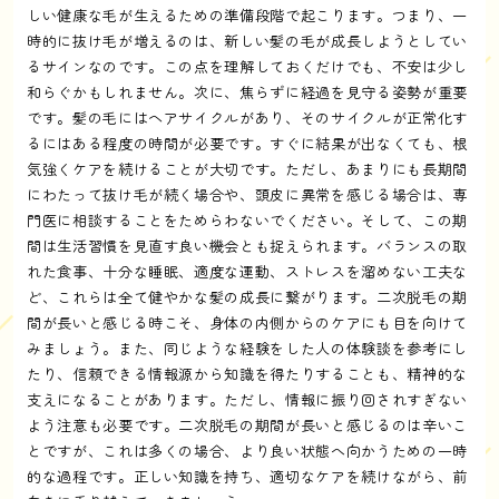
しい健康な毛が生えるための準備段階で起こります。つまり、一
時的に抜け毛が増えるのは、新しい髪の毛が成長しようとしてい
るサインなのです。この点を理解しておくだけでも、不安は少し
和らぐかもしれません。次に、焦らずに経過を見守る姿勢が重要
です。髪の毛にはヘアサイクルがあり、そのサイクルが正常化す
るにはある程度の時間が必要です。すぐに結果が出なくても、根
気強くケアを続けることが大切です。ただし、あまりにも長期間
にわたって抜け毛が続く場合や、頭皮に異常を感じる場合は、専
門医に相談することをためらわないでください。そして、この期
間は生活習慣を見直す良い機会とも捉えられます。バランスの取
れた食事、十分な睡眠、適度な運動、ストレスを溜めない工夫な
ど、これらは全て健やかな髪の成長に繋がります。二次脱毛の期
間が長いと感じる時こそ、身体の内側からのケアにも目を向けて
みましょう。また、同じような経験をした人の体験談を参考にし
たり、信頼できる情報源から知識を得たりすることも、精神的な
支えになることがあります。ただし、情報に振り回されすぎない
よう注意も必要です。二次脱毛の期間が長いと感じるのは辛いこ
とですが、これは多くの場合、より良い状態へ向かうための一時
的な過程です。正しい知識を持ち、適切なケアを続けながら、前