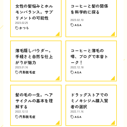
女性の髪悩みとホル
コーヒーと髪の関係
モンバランス。サプ
を科学的に探る
リメントの可能性
2023.02.10
2023.02.25
AGA
かつら
薄毛隠しパウダー。
コーヒーと薄毛の
手軽さと自然な仕上
噂、ブログで本音ト
がりが魅力
ーク！
2023.01.16
2022.12.18
円形脱毛症
AGA
髪の毛の一生。ヘア
ドラッグストアでの
サイクルの基本を理
ミノキシジル購入賢
解する
者の選択
2022.12.12
2022.11.16
円形脱毛症
AGA