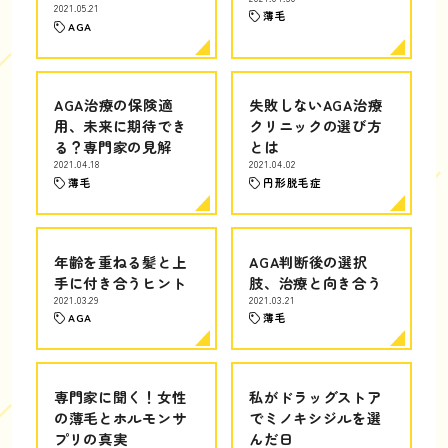
2021.05.21
薄毛
AGA
AGA治療の保険適
失敗しないAGA治療
用、未来に期待でき
クリニックの選び方
る？専門家の見解
とは
2021.04.18
2021.04.02
薄毛
円形脱毛症
年齢を重ねる髪と上
AGA判断後の選択
手に付き合うヒント
肢、治療と向き合う
2021.03.29
2021.03.21
AGA
薄毛
専門家に聞く！女性
私がドラッグストア
の薄毛とホルモンサ
でミノキシジルを選
プリの真実
んだ日