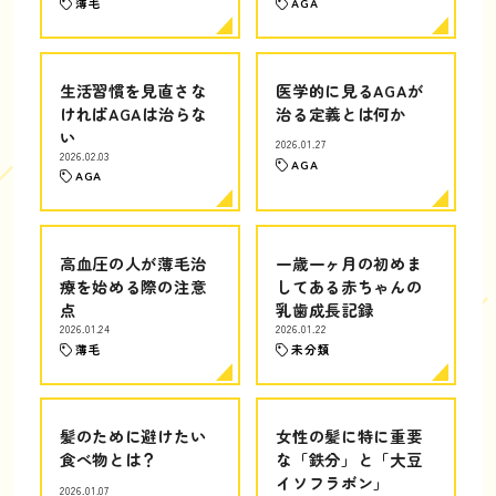
薄毛
AGA
生活習慣を見直さな
医学的に見るAGAが
ければAGAは治らな
治る定義とは何か
い
2026.01.27
2026.02.03
AGA
AGA
高血圧の人が薄毛治
一歳一ヶ月の初めま
療を始める際の注意
してある赤ちゃんの
点
乳歯成長記録
2026.01.24
2026.01.22
薄毛
未分類
髪のために避けたい
女性の髪に特に重要
食べ物とは？
な「鉄分」と「大豆
イソフラボン」
2026.01.07