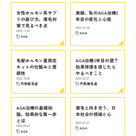
女性ホルモン系サプ
実録。私のAGA治療2
リの選び方。薄毛対
年目の変化と心境
策で見るべき点
2022.10.18
2022.11.02
AGA
AGA
毛髪ホルモン量測定
AGA治療2年目の壁？
キットの仕組みと信
効果停滞を感じたら
頼性
やるべきこと
2022.10.06
2022.09.21
円形脱毛症
円形脱毛症
AGA治療の基礎知
薄毛と向き合う、日
識。効果的な第一歩
本社会の視線と心
とは
2022.07.31
2022.09.02
AGA
AGA