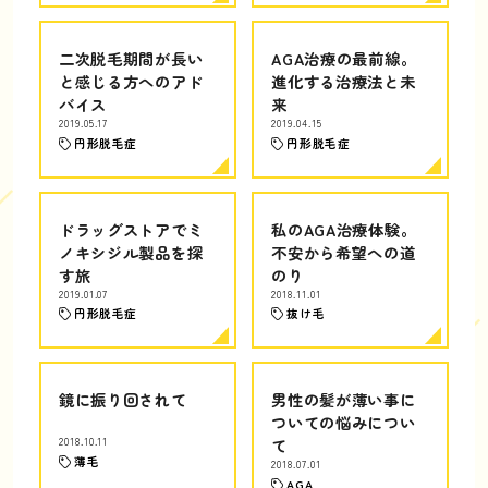
二次脱毛期間が長い
AGA治療の最前線。
と感じる方へのアド
進化する治療法と未
バイス
来
2019.05.17
2019.04.15
円形脱毛症
円形脱毛症
ドラッグストアでミ
私のAGA治療体験。
ノキシジル製品を探
不安から希望への道
す旅
のり
2019.01.07
2018.11.01
円形脱毛症
抜け毛
鏡に振り回されて
男性の髪が薄い事に
ついての悩みについ
2018.10.11
て
薄毛
2018.07.01
AGA