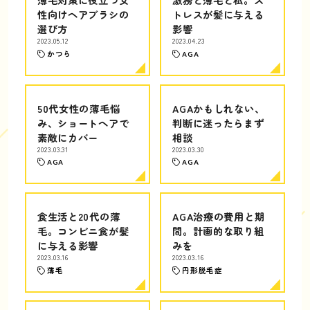
性向けヘアブラシの
トレスが髪に与える
選び方
影響
2023.05.12
2023.04.23
かつら
AGA
50代女性の薄毛悩
AGAかもしれない、
み、ショートヘアで
判断に迷ったらまず
素敵にカバー
相談
2023.03.31
2023.03.30
AGA
AGA
食生活と20代の薄
AGA治療の費用と期
毛。コンビニ食が髪
間。計画的な取り組
に与える影響
みを
2023.03.16
2023.03.16
薄毛
円形脱毛症