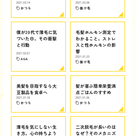
2021.03.14
2021.03.08
かつら
抜け毛
僕が20代で薄毛に気
毛髪ホルモン測定で
づいた日。その衝撃
わかること。ストレ
と行動
スと性ホルモンの影
響
2021.02.01
2021.01.23
AGA
抜け毛
美髪を目指すなら大
髪が喜ぶ簡単栄養満
豆製品を食卓へ
点ごはんのすすめ
2021.01.18
2021.01.06
かつら
かつら
薄毛を気にしない生
二次脱毛が長いのは
き方。心の持ちよう
なぜ？そのメカニズ