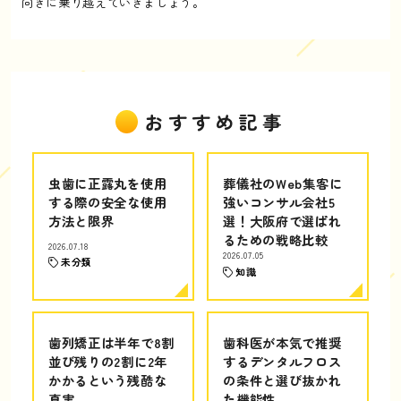
向きに乗り越えていきましょう。
おすすめ記事
虫歯に正露丸を使用
葬儀社のWeb集客に
する際の安全な使用
強いコンサル会社5
方法と限界
選！大阪府で選ばれ
るための戦略比較
2026.07.18
2026.07.05
未分類
知識
歯列矯正は半年で8割
歯科医が本気で推奨
並び残りの2割に2年
するデンタルフロス
かかるという残酷な
の条件と選び抜かれ
真実
た機能性