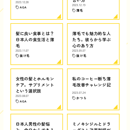
2023.12.28
2023.12.19
AGA
薄毛
髪に良い食事とは？
薄毛でも魅力的な人
日本人の食生活と薄
たち。彼らから学ぶ
毛
心のあり方
2023.11.07
2023.09.07
抜け毛
抜け毛
女性の髪とホルモン
私のコーヒー断ち薄
ケア。サプリメント
毛改善チャレンジ記
という選択肢
2023.07.24
2023.08.07
かつら
AGA
日本人男性の髪悩
ミノキシジルとドラ
み、今日からできる
ッグストア薬剤師が