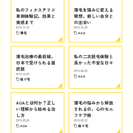
私のフィナステリド
薄毛を強みに変える
単剤体験記。効果と
発想。新しい自分と
実感まで
の出会い
2019.12.15
2019.10.30
薄毛
AGA
薄毛治療の最前線。
私の二次脱毛体験と
日本で受けられる選
長かった不安な日々
択肢
2019.08.20
2019.10.25
AGA
抜け毛
AGAとは何か？正し
薄毛の悩みから解放
い理解から始める治
される日。心のセル
し方
フケア術
2019.05.29
2019.05.22
AGA
抜け毛