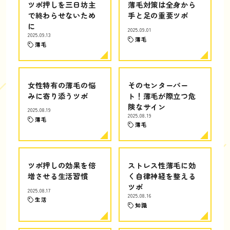
ツボ押しを三日坊主
薄毛対策は全身から
で終わらせないため
手と足の重要ツボ
に
2025.09.01
2025.09.13
薄毛
薄毛
女性特有の薄毛の悩
そのセンターパー
みに寄り添うツボ
ト！薄毛が際立つ危
険なサイン
2025.08.19
2025.08.19
薄毛
薄毛
ツボ押しの効果を倍
ストレス性薄毛に効
増させる生活習慣
く自律神経を整える
ツボ
2025.08.17
2025.08.16
生活
知識