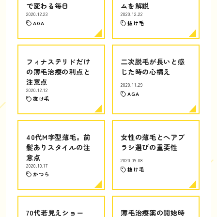
で変わる毎日
ムを解説
2020.12.23
2020.12.22
AGA
抜け毛
フィナステリドだけ
二次脱毛が長いと感
の薄毛治療の利点と
じた時の心構え
注意点
2020.11.29
2020.12.12
AGA
抜け毛
40代M字型薄毛。前
女性の薄毛とヘアブ
髪ありスタイルの注
ラシ選びの重要性
意点
2020.09.08
2020.10.17
抜け毛
かつら
70代若見えショー
薄毛治療薬の開始時