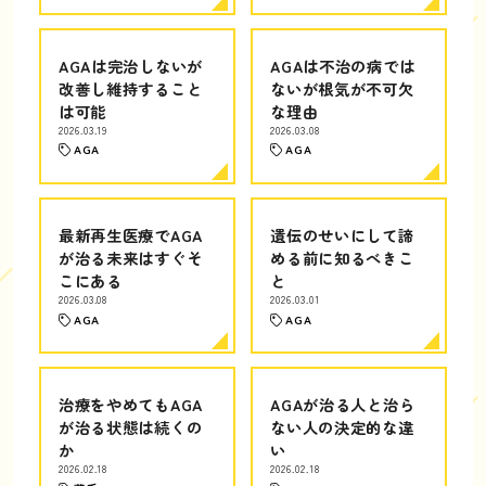
AGAは完治しないが
AGAは不治の病では
改善し維持すること
ないが根気が不可欠
は可能
な理由
2026.03.19
2026.03.08
AGA
AGA
最新再生医療でAGA
遺伝のせいにして諦
が治る未来はすぐそ
める前に知るべきこ
こにある
と
2026.03.08
2026.03.01
AGA
AGA
治療をやめてもAGA
AGAが治る人と治ら
が治る状態は続くの
ない人の決定的な違
か
い
2026.02.18
2026.02.18