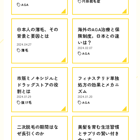
円形脱毛症
AGA
日本人の薄毛、その
海外のAGA治療と保
背景と要因とは
険制度。日本との違
いは？
2024.04.27
2024.02.07
薄毛
AGA
市販ミノキシジルと
フィナステリド単独
ドラッグストアの役
処方の効果とメカニ
割とは
ズム
2024.01.29
2024.01.20
抜け毛
AGA
二次脱毛の期間はな
美髪を育む生活習慣
ぜ長引くのか
とサプリの賢い付き
合い方