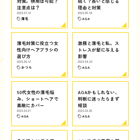
対策。併用は可能？
続く？長いと感じる
注意点は？
理由と対策
2023.07.10
2023.05.18
薄毛
AGA
薄毛対策に役立つ女
激務と薄毛と私。ス
性向けヘアブラシの
トレスが髪に与える
選び方
影響
2023.05.12
2023.04.23
かつら
AGA
50代女性の薄毛悩
AGAかもしれない、
み、ショートヘアで
判断に迷ったらまず
素敵にカバー
相談
2023.03.31
2023.03.30
AGA
AGA