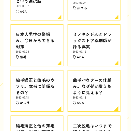
という選択肢
2023.07.24
2023.08.07
かつら
AGA
日本人男性の髪悩
ミノキシジルとドラ
み、今日からできる
ッグストア薬剤師が
対策
語る真実
2023.07.24
2023.07.19
薄毛
AGA
縮毛矯正と薄毛のウ
薄毛パウダーの仕組
ワサ。本当に関係あ
み。なぜ髪が増えた
るの？
ように見える？
2023.07.18
2023.07.16
かつら
AGA
縮毛矯正と他の薄毛
二次脱毛はいつまで