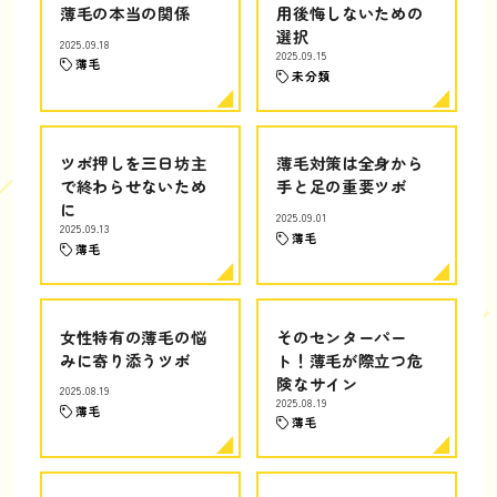
薄毛の本当の関係
用後悔しないための
選択
2025.09.18
2025.09.15
薄毛
未分類
ツボ押しを三日坊主
薄毛対策は全身から
で終わらせないため
手と足の重要ツボ
に
2025.09.01
2025.09.13
薄毛
薄毛
女性特有の薄毛の悩
そのセンターパー
みに寄り添うツボ
ト！薄毛が際立つ危
険なサイン
2025.08.19
2025.08.19
薄毛
薄毛