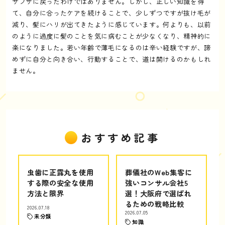
サフサに戻ったわけではありません。しかし、正しい知識を得
て、自分に合ったケアを続けることで、少しずつですが抜け毛が
減り、髪にハリが出てきたように感じています。何よりも、以前
のように過度に髪のことを気に病むことが少なくなり、精神的に
楽になりました。若い年齢で薄毛になるのは辛い経験ですが、諦
めずに自分と向き合い、行動することで、道は開けるのかもしれ
ません。
おすすめ記事
虫歯に正露丸を使用
葬儀社のWeb集客に
する際の安全な使用
強いコンサル会社5
方法と限界
選！大阪府で選ばれ
るための戦略比較
2026.07.18
2026.07.05
未分類
知識