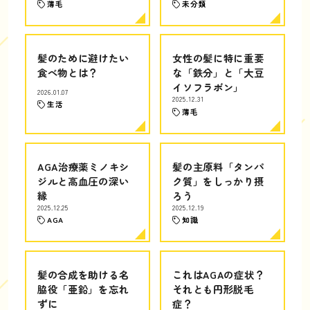
薄毛
未分類
髪のために避けたい
女性の髪に特に重要
食べ物とは？
な「鉄分」と「大豆
イソフラボン」
2026.01.07
2025.12.31
生活
薄毛
AGA治療薬ミノキシ
髪の主原料「タンパ
ジルと高血圧の深い
ク質」をしっかり摂
縁
ろう
2025.12.25
2025.12.19
AGA
知識
髪の合成を助ける名
これはAGAの症状？
脇役「亜鉛」を忘れ
それとも円形脱毛
ずに
症？