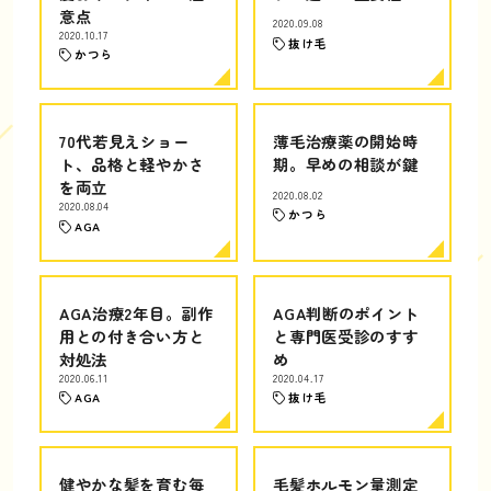
意点
2020.09.08
2020.10.17
抜け毛
かつら
70代若見えショー
薄毛治療薬の開始時
ト、品格と軽やかさ
期。早めの相談が鍵
を両立
2020.08.02
2020.08.04
かつら
AGA
AGA治療2年目。副作
AGA判断のポイント
用との付き合い方と
と専門医受診のすす
対処法
め
2020.06.11
2020.04.17
AGA
抜け毛
健やかな髪を育む毎
毛髪ホルモン量測定