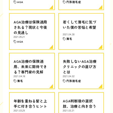
AGA
円形脱毛症
AGA治療は保険適用
若くして薄毛に気づ
される？現状と今後
いた僕の苦悩と希望
の見通し
2021.04.30
2021.05.21
薄毛
AGA
AGA治療の保険適
失敗しないAGA治療
用、未来に期待でき
クリニックの選び方
る？専門家の見解
とは
2021.04.18
2021.04.02
薄毛
円形脱毛症
年齢を重ねる髪と上
AGA判断後の選択
手に付き合うヒント
肢、治療と向き合う
2021.03.29
2021.03.21