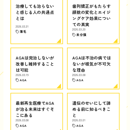
治療しても治らない
歯列矯正がもたらす
と感じる人の共通点
顔貌の変化とエイジ
とは
ングケア効果につい
ての真実
2026.03.31
2026.03.20
薄毛
未分類
AGAは完治しないが
AGAは不治の病では
改善し維持すること
ないが根気が不可欠
は可能
な理由
2026.03.19
2026.03.08
AGA
AGA
最新再生医療でAGA
遺伝のせいにして諦
が治る未来はすぐそ
める前に知るべきこ
こにある
と
2026.03.08
2026.03.01
AGA
AGA