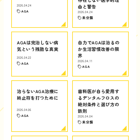
2026.04.24
由と警告
AGA
2026.04.24
未分類
AGAは完治しない病
自力でAGAは治るの
気という残酷な真実
か生活習慣改善の限
界
2026.04.22
2026.04.11
AGA
AGA
治らないAGA治療に
歯科医が自ら愛用す
終止符を打つために
るデンタルフロスの
絶対条件と選び方の
2026.04.06
鉄則
AGA
2026.04.04
未分類