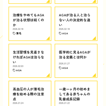
治療をやめてもAGA
AGAが治る人と治ら
が治る状態は続くの
ない人の決定的な違
か
い
2026.02.18
2026.02.18
薄毛
AGA
生活習慣を見直さな
医学的に見るAGAが
ければAGAは治らな
治る定義とは何か
い
2026.01.27
2026.02.03
AGA
AGA
高血圧の人が薄毛治
一歳一ヶ月の初めま
療を始める際の注意
してある赤ちゃんの
点
乳歯成長記録
2026.01.24
2026.01.22