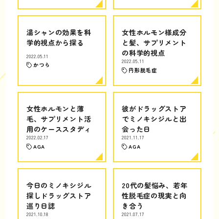
湯シャンの効果を科
女性ホルモン様成分
学的視点から探る
と髪、サプリメント
の科学的視点
2022.05.11
2022.05.11
かつら
円形脱毛症
女性ホルモンと薄
彼がドラッグストア
毛、サプリメント活
でミノキシジルと出
用のケーススタディ
会った日
2022.02.17
2021.11.17
AGA
AGA
今日のミノキシジル
20代の髪悩み、若年
探しドラッグストア
性脱毛症の現実と向
巡り日誌
き合う
2021.10.18
2021.07.17