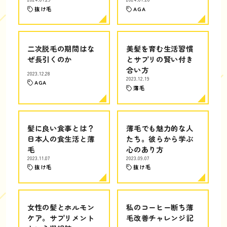
抜け毛
AGA
二次脱毛の期間はな
美髪を育む生活習慣
ぜ長引くのか
とサプリの賢い付き
合い方
2023.12.28
2023.12.19
AGA
薄毛
髪に良い食事とは？
薄毛でも魅力的な人
日本人の食生活と薄
たち。彼らから学ぶ
毛
心のあり方
2023.11.07
2023.09.07
抜け毛
抜け毛
女性の髪とホルモン
私のコーヒー断ち薄
ケア。サプリメント
毛改善チャレンジ記