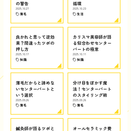
の警告
循環
2025.10.27
2025.10.23
薄毛
生活
良かれと思って逆効
カリスマ美容師が語
果？間違ったツボの
る似合わせセンター
押し方
パートの極意
2025.10.17
2025.10.11
知識
知識
薄毛だからと諦めな
分け目をぼかす魔
いセンターパートと
法！センターパート
いう選択
のスタイリング術
2025.09.26
2025.09.26
薄毛
薄毛
鍼灸師が語るツボと
オールセラミック費