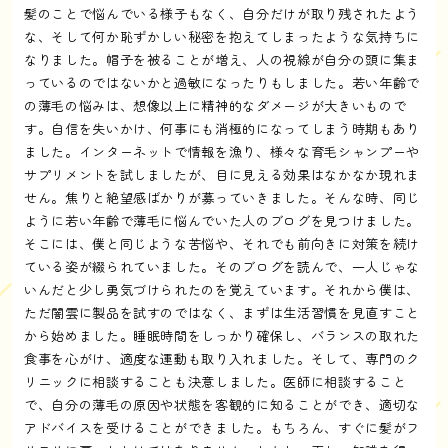
髪のことで悩んでいる様子もなく、自分だけが取り残されたよう
な、そして何か恥ずかしい秘密を抱えてしまったような気持ちに
なりました。帽子を被ることが増え、人の視線が自分の頭に集ま
っているのではないかと過敏になったりもしました。若い年齢で
の薄毛の悩みは、想像以上に精神的なダメージが大きいもので
す。自信を失いかけ、何事にも消極的になってしまう時期もあり
ました。インターネットで情報を漁り、様々な育毛シャンプーや
サプリメントを試しましたが、目に見える効果はなかなか現れま
せん。焦りと絶望感ばかりが募っていきました。そんな時、同じ
ように若い年齢で薄毛に悩んでいた人のブログを見つけました。
そこには、僕と同じような苦悩や、それでも前向きに対策を続け
ている姿が綴られていました。そのブログを読んで、一人じゃな
いんだと少し勇気づけられたのを覚えています。それから僕は、
ただ闇雲に製品を試すのではなく、まずは生活習慣を見直すこと
から始めました。睡眠時間をしっかり確保し、バランスの取れた
食事を心がけ、適度な運動も取り入れました。そして、専門のク
リニックに相談することも決意しました。医師に相談すること
で、自分の薄毛の原因や状態を客観的に知ることができ、適切な
アドバイスを受けることができました。もちろん、すぐに髪がフ