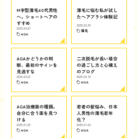
M字型薄毛40代男性
薄毛に悩む私が試し
へ。ショートヘアの
たヘアブラシ体験記
すすめ
2025.03.29
2025.04.07
薄毛
AGA
AGAかどうかの判
二次脱毛が長い場合
断、最初のサインを
の過ごし方と心構え
見逃すな
のブログ
2025.03.22
2025.03.10
AGA
AGA
AGA治療薬の種類。
若者の髪悩み、日本
自分に合う薬を見つ
人男性の薄毛若年
ける
化？
2025.01.29
2025.01.03
AGA
AGA