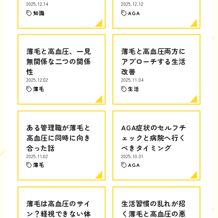
2025.12.14
2025.12.12
知識
AGA
薄毛と高血圧、一見
薄毛と高血圧両方に
無関係な二つの関係
アプローチする生活
性
改善
2025.12.02
2025.11.04
薄毛
生活
ある管理職が薄毛と
AGA症状のセルフチ
高血圧に同時に向き
ェックと病院へ行く
合った話
べきタイミング
2025.11.02
2025.10.31
薄毛
AGA
薄毛は高血圧のサイ
生活習慣の乱れが招
ン？軽視できない体
く薄毛と高血圧の悪