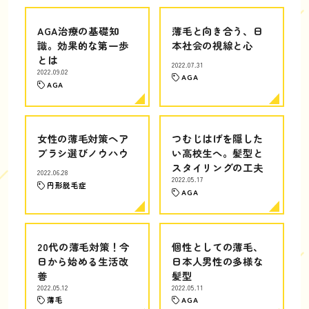
AGA治療の基礎知
薄毛と向き合う、日
識。効果的な第一歩
本社会の視線と心
とは
2022.07.31
2022.09.02
AGA
AGA
女性の薄毛対策ヘア
つむじはげを隠した
ブラシ選びノウハウ
い高校生へ。髪型と
スタイリングの工夫
2022.06.28
2022.05.17
円形脱毛症
AGA
20代の薄毛対策！今
個性としての薄毛、
日から始める生活改
日本人男性の多様な
善
髪型
2022.05.12
2022.05.11
薄毛
AGA