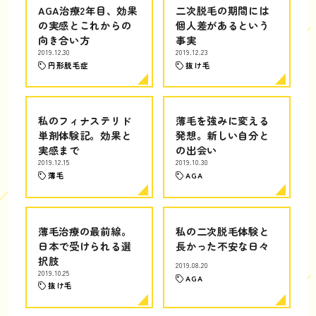
AGA治療2年目、効果
二次脱毛の期間には
の実感とこれからの
個人差があるという
向き合い方
事実
2019.12.30
2019.12.23
円形脱毛症
抜け毛
私のフィナステリド
薄毛を強みに変える
単剤体験記。効果と
発想。新しい自分と
実感まで
の出会い
2019.12.15
2019.10.30
薄毛
AGA
薄毛治療の最前線。
私の二次脱毛体験と
日本で受けられる選
長かった不安な日々
択肢
2019.08.20
2019.10.25
AGA
抜け毛