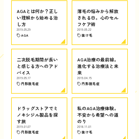
AGAとは何か？正し
薄毛の悩みから解放
い理解から始める治
される日。心のセル
し方
フケア術
2019.05.29
2019.05.22
AGA
抜け毛
二次脱毛期間が長い
AGA治療の最前線。
と感じる方へのアド
進化する治療法と未
バイス
来
2019.05.17
2019.04.15
円形脱毛症
円形脱毛症
ドラッグストアでミ
私のAGA治療体験。
ノキシジル製品を探
不安から希望への道
す旅
のり
2019.01.07
2018.11.01
円形脱毛症
抜け毛