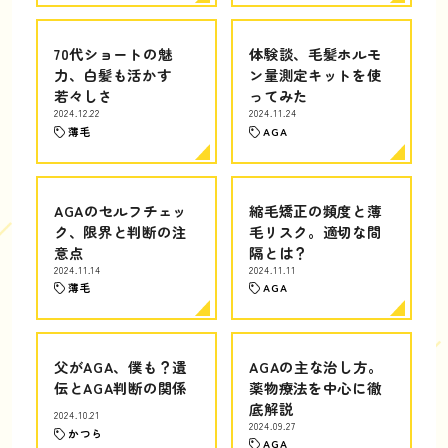
70代ショートの魅
体験談、毛髪ホルモ
力、白髪も活かす
ン量測定キットを使
若々しさ
ってみた
2024.12.22
2024.11.24
薄毛
AGA
AGAのセルフチェッ
縮毛矯正の頻度と薄
ク、限界と判断の注
毛リスク。適切な間
意点
隔とは？
2024.11.14
2024.11.11
薄毛
AGA
父がAGA、僕も？遺
AGAの主な治し方。
伝とAGA判断の関係
薬物療法を中心に徹
底解説
2024.10.21
2024.09.27
かつら
AGA