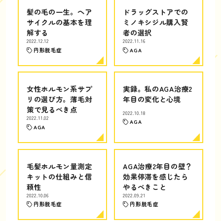
髪の毛の一生。ヘア
ドラッグストアでの
サイクルの基本を理
ミノキシジル購入賢
解する
者の選択
2022.12.12
2022.11.16
円形脱毛症
AGA
女性ホルモン系サプ
実録。私のAGA治療2
リの選び方。薄毛対
年目の変化と心境
策で見るべき点
2022.10.18
2022.11.02
AGA
AGA
毛髪ホルモン量測定
AGA治療2年目の壁？
キットの仕組みと信
効果停滞を感じたら
頼性
やるべきこと
2022.10.06
2022.09.21
円形脱毛症
円形脱毛症