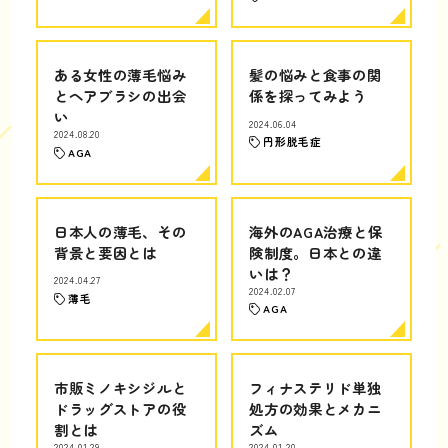
ある女性の薄毛悩み
髪の悩みと食事の関
とヘアブラシの出会
係を探ってみよう
い
2024.06.04
2024.08.20
円形脱毛症
AGA
日本人の薄毛、その
海外のAGA治療と保
背景と要因とは
険制度。日本との違
いは？
2024.04.27
2024.02.07
薄毛
AGA
市販ミノキシジルと
フィナステリド単独
ドラッグストアの役
処方の効果とメカニ
割とは
ズム
2024.01.29
2024.01.20