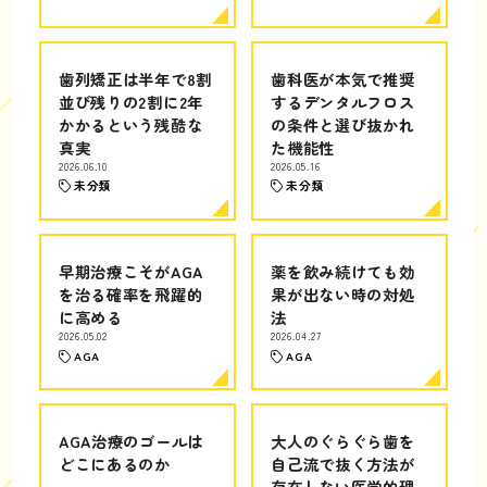
歯列矯正は半年で8割
歯科医が本気で推奨
並び残りの2割に2年
するデンタルフロス
かかるという残酷な
の条件と選び抜かれ
真実
た機能性
2026.06.10
2026.05.16
未分類
未分類
早期治療こそがAGA
薬を飲み続けても効
を治る確率を飛躍的
果が出ない時の対処
に高める
法
2026.05.02
2026.04.27
AGA
AGA
AGA治療のゴールは
大人のぐらぐら歯を
どこにあるのか
自己流で抜く方法が
存在しない医学的理