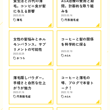
食生活と20代の薄
AGA治療の費用と期
毛。コンビニ食が髪
間。計画的な取り組
に与える影響
みを
2023.03.16
2023.03.16
薄毛
円形脱毛症
女性の髪悩みとホル
コーヒーと髪の関係
モンバランス。サプ
を科学的に探る
リメントの可能性
2023.02.10
2023.02.25
AGA
かつら
薄毛隠しパウダー。
コーヒーと薄毛の
手軽さと自然な仕上
噂、ブログで本音ト
がりが魅力
ーク！
2023.01.16
2022.12.18
円形脱毛症
AGA