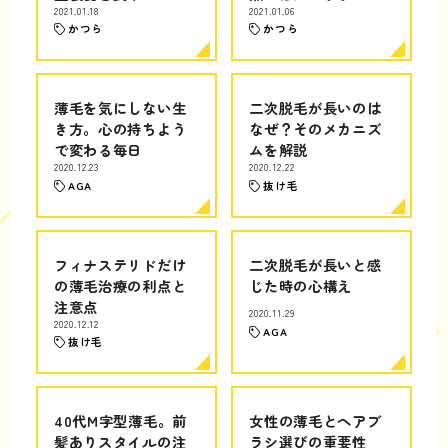
2021.01.18
2021.01.06
かつら
かつら
薄毛を気にしない生
二次脱毛が長いのは
き方。心の持ちよう
なぜ？そのメカニズ
で変わる毎日
ムを解説
2020.12.23
2020.12.22
AGA
抜け毛
フィナステリドだけ
二次脱毛が長いと感
の薄毛治療の利点と
じた時の心構え
注意点
2020.11.29
2020.12.12
AGA
抜け毛
40代M字型薄毛。前
女性の薄毛とヘアブ
髪ありスタイルの注
ラシ選びの重要性