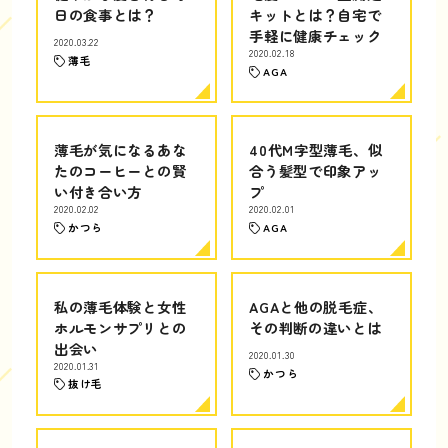
日の食事とは？
キットとは？自宅で
手軽に健康チェック
2020.03.22
2020.02.18
薄毛
AGA
薄毛が気になるあな
40代M字型薄毛、似
たのコーヒーとの賢
合う髪型で印象アッ
い付き合い方
プ
2020.02.02
2020.02.01
かつら
AGA
私の薄毛体験と女性
AGAと他の脱毛症、
ホルモンサプリとの
その判断の違いとは
出会い
2020.01.30
2020.01.31
かつら
抜け毛