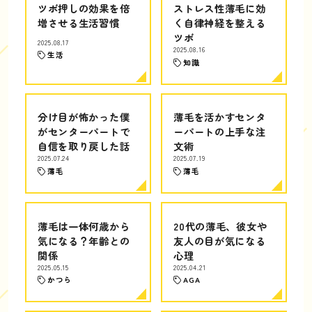
ツボ押しの効果を倍
ストレス性薄毛に効
増させる生活習慣
く自律神経を整える
ツボ
2025.08.17
2025.08.16
生活
知識
分け目が怖かった僕
薄毛を活かすセンタ
がセンターパートで
ーパートの上手な注
自信を取り戻した話
文術
2025.07.24
2025.07.19
薄毛
薄毛
薄毛は一体何歳から
20代の薄毛、彼女や
気になる？年齢との
友人の目が気になる
関係
心理
2025.05.15
2025.04.21
かつら
AGA