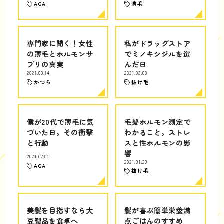
AGA
薄毛
専門家に聞く！女性
私がドラッグストア
の薄毛とホルモンサ
でミノキシジルを選
プリの真実
んだ日
2021.03.14
2021.03.08
かつら
抜け毛
僕が20代で薄毛に気
毛髪ホルモン測定で
づいた日。その衝撃
わかること。ストレ
と行動
スと性ホルモンの影
響
2021.02.01
2021.01.23
AGA
抜け毛
美髪を目指すなら大
髪が喜ぶ簡単栄養満
豆製品を食卓へ
点ごはんのすすめ