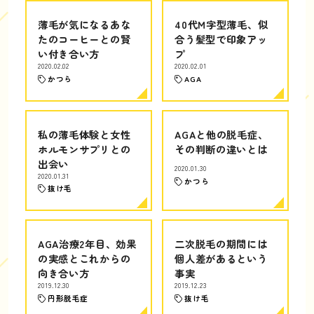
薄毛が気になるあな
40代M字型薄毛、似
たのコーヒーとの賢
合う髪型で印象アッ
い付き合い方
プ
2020.02.02
2020.02.01
かつら
AGA
私の薄毛体験と女性
AGAと他の脱毛症、
ホルモンサプリとの
その判断の違いとは
出会い
2020.01.30
2020.01.31
かつら
抜け毛
AGA治療2年目、効果
二次脱毛の期間には
の実感とこれからの
個人差があるという
向き合い方
事実
2019.12.30
2019.12.23
円形脱毛症
抜け毛