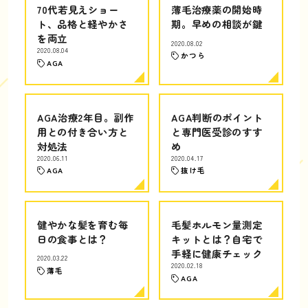
70代若見えショー
薄毛治療薬の開始時
ト、品格と軽やかさ
期。早めの相談が鍵
を両立
2020.08.02
2020.08.04
かつら
AGA
AGA治療2年目。副作
AGA判断のポイント
用との付き合い方と
と専門医受診のすす
対処法
め
2020.06.11
2020.04.17
AGA
抜け毛
健やかな髪を育む毎
毛髪ホルモン量測定
日の食事とは？
キットとは？自宅で
手軽に健康チェック
2020.03.22
2020.02.18
薄毛
AGA