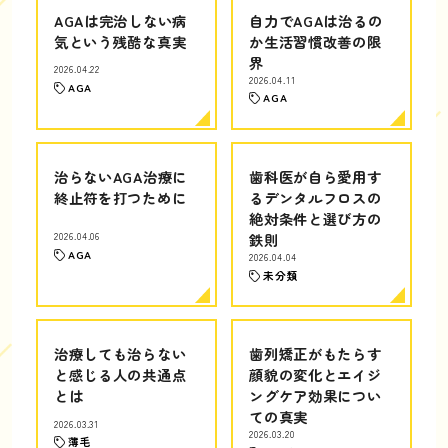
AGAは完治しない病
自力でAGAは治るの
気という残酷な真実
か生活習慣改善の限
界
2026.04.22
2026.04.11
AGA
AGA
治らないAGA治療に
歯科医が自ら愛用す
終止符を打つために
るデンタルフロスの
絶対条件と選び方の
2026.04.06
鉄則
AGA
2026.04.04
未分類
治療しても治らない
歯列矯正がもたらす
と感じる人の共通点
顔貌の変化とエイジ
とは
ングケア効果につい
ての真実
2026.03.31
2026.03.20
薄毛