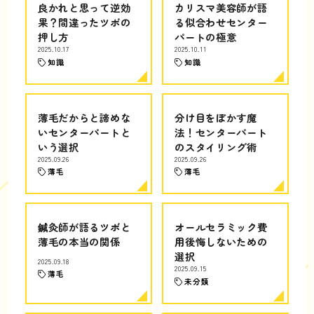
良かれと思って逆効
カリスマ美容師が語
果？間違ったツボの
る似合わせセンター
押し方
パートの極意
2025.10.17
2025.10.11
知識
知識
薄毛だからと諦めな
分け目をぼかす魔
いセンターパートと
法！センターパート
いう選択
のスタイリング術
2025.09.26
2025.09.26
薄毛
薄毛
鍼灸師が語るツボと
オールセラミック費
薄毛の本当の関係
用後悔しないための
選択
2025.09.18
2025.09.15
薄毛
未分類