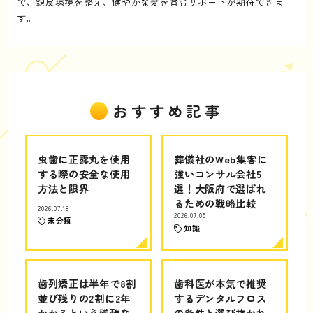
で、頭皮環境を整え、健やかな髪を育むサポートが期待できま
す。
おすすめ記事
虫歯に正露丸を使用
葬儀社のWeb集客に
する際の安全な使用
強いコンサル会社5
方法と限界
選！大阪府で選ばれ
るための戦略比較
2026.07.18
2026.07.05
未分類
知識
歯列矯正は半年で8割
歯科医が本気で推奨
並び残りの2割に2年
するデンタルフロス
かかるという残酷な
の条件と選び抜かれ