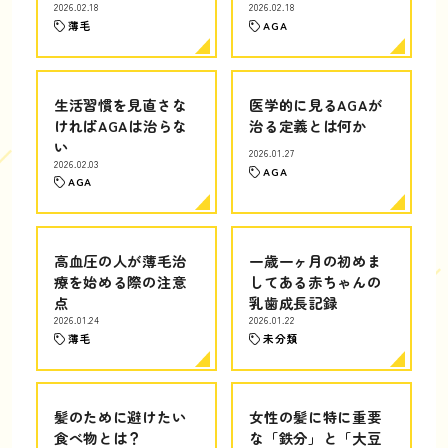
2026.02.18
2026.02.18
薄毛
AGA
生活習慣を見直さな
医学的に見るAGAが
ければAGAは治らな
治る定義とは何か
い
2026.01.27
2026.02.03
AGA
AGA
高血圧の人が薄毛治
一歳一ヶ月の初めま
療を始める際の注意
してある赤ちゃんの
点
乳歯成長記録
2026.01.24
2026.01.22
薄毛
未分類
髪のために避けたい
女性の髪に特に重要
食べ物とは？
な「鉄分」と「大豆