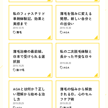
私のフィナステリド
薄毛を強みに変える
単剤体験記。効果と
発想。新しい自分と
実感まで
の出会い
2019.12.15
2019.10.30
薄毛
AGA
薄毛治療の最前線。
私の二次脱毛体験と
日本で受けられる選
長かった不安な日々
択肢
2019.08.20
2019.10.25
AGA
抜け毛
AGAとは何か？正し
薄毛の悩みから解放
い理解から始める治
される日。心のセル
し方
フケア術
2019.05.29
2019.05.22
AGA
抜け毛