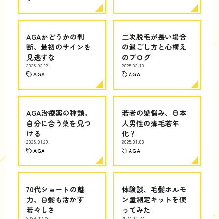
AGAかどうかの判
二次脱毛が長い場合
断、最初のサインを
の過ごし方と心構え
見逃すな
のブログ
2025.03.22
2025.03.10
AGA
AGA
AGA治療薬の種類。
若者の髪悩み、日本
自分に合う薬を見つ
人男性の薄毛若年
ける
化？
2025.01.29
2025.01.03
AGA
AGA
70代ショートの魅
体験談、毛髪ホルモ
力、白髪も活かす
ン量測定キットを使
若々しさ
ってみた
2024.12.22
2024.11.24