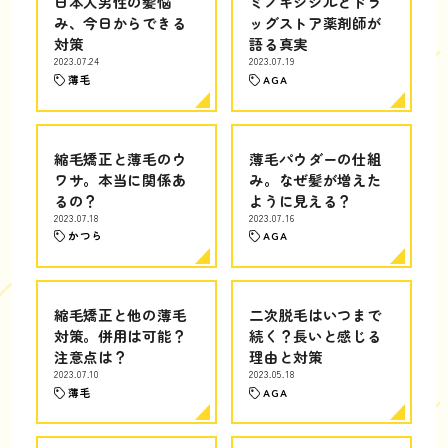
日本人男性の髪悩
ミノキシジルとドラ
み、今日からできる
ッグストア薬剤師が
対策
語る真実
2023.07.24
2023.07.19
薄毛
AGA
縮毛矯正と薄毛のウ
薄毛パウダーの仕組
ワサ。本当に関係あ
み。なぜ髪が増えた
るの？
ように見える？
2023.07.18
2023.07.16
かつら
AGA
縮毛矯正と他の薄毛
二次脱毛はいつまで
対策。併用は可能？
続く？長いと感じる
注意点は？
理由と対策
2023.07.10
2023.05.18
薄毛
AGA