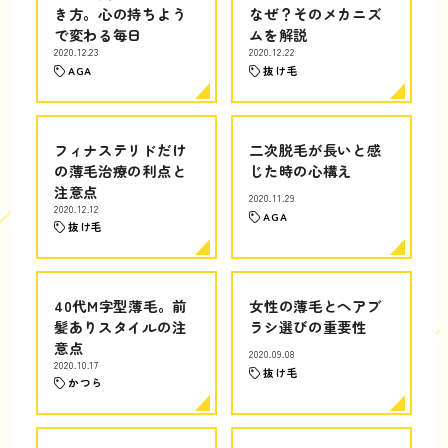
き方。心の持ちよう
なぜ？そのメカニズ
で変わる毎日
ムを解説
2020.12.23
2020.12.22
AGA
抜け毛
フィナステリドだけ
二次脱毛が長いと感
の薄毛治療の利点と
じた時の心構え
注意点
2020.11.29
2020.12.12
AGA
抜け毛
40代M字型薄毛。前
女性の薄毛とヘアブ
髪ありスタイルの注
ラシ選びの重要性
意点
2020.09.08
2020.10.17
抜け毛
かつら