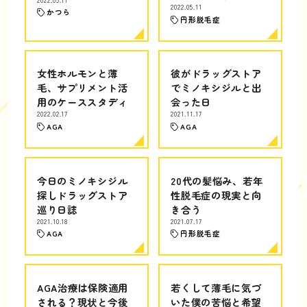
2022.05.11
かつら
円形脱毛症
女性ホルモンと薄
彼がドラッグストア
毛、サプリメント活
でミノキシジルと出
用のケーススタディ
会った日
2022.02.17
2021.11.17
AGA
AGA
今日のミノキシジル
20代の髪悩み、若年
探しドラッグストア
性脱毛症の現実と向
巡り日誌
き合う
2021.10.18
2021.07.17
AGA
円形脱毛症
AGA治療は保険適用
若くして薄毛に気づ
される？現状と今後
いた僕の苦悩と希望