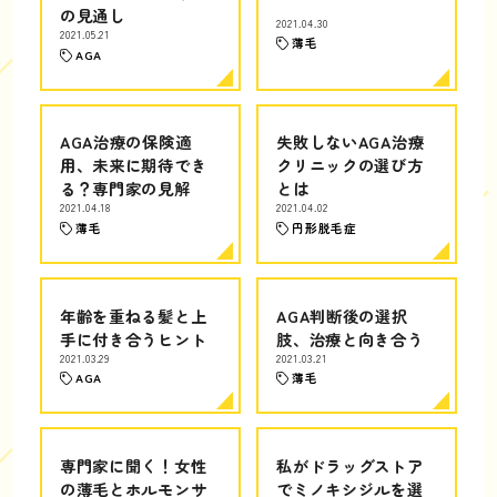
の見通し
2021.04.30
2021.05.21
薄毛
AGA
AGA治療の保険適
失敗しないAGA治療
用、未来に期待でき
クリニックの選び方
る？専門家の見解
とは
2021.04.18
2021.04.02
薄毛
円形脱毛症
年齢を重ねる髪と上
AGA判断後の選択
手に付き合うヒント
肢、治療と向き合う
2021.03.29
2021.03.21
AGA
薄毛
専門家に聞く！女性
私がドラッグストア
の薄毛とホルモンサ
でミノキシジルを選