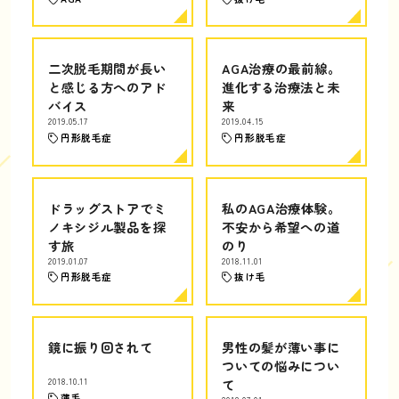
二次脱毛期間が長い
AGA治療の最前線。
と感じる方へのアド
進化する治療法と未
バイス
来
2019.05.17
2019.04.15
円形脱毛症
円形脱毛症
ドラッグストアでミ
私のAGA治療体験。
ノキシジル製品を探
不安から希望への道
す旅
のり
2019.01.07
2018.11.01
円形脱毛症
抜け毛
鏡に振り回されて
男性の髪が薄い事に
ついての悩みについ
2018.10.11
て
薄毛