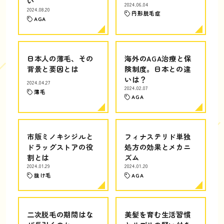
い
2024.06.04
2024.08.20
円形脱毛症
AGA
日本人の薄毛、その
海外のAGA治療と保
背景と要因とは
険制度。日本との違
いは？
2024.04.27
2024.02.07
薄毛
AGA
市販ミノキシジルと
フィナステリド単独
ドラッグストアの役
処方の効果とメカニ
割とは
ズム
2024.01.29
2024.01.20
抜け毛
AGA
二次脱毛の期間はな
美髪を育む生活習慣