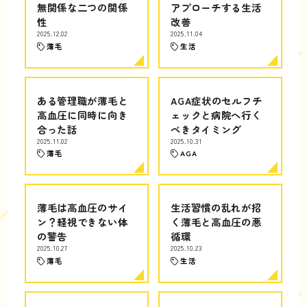
無関係な二つの関係
アプローチする生活
性
改善
2025.12.02
2025.11.04
薄毛
生活
ある管理職が薄毛と
AGA症状のセルフチ
高血圧に同時に向き
ェックと病院へ行く
合った話
べきタイミング
2025.11.02
2025.10.31
薄毛
AGA
薄毛は高血圧のサイ
生活習慣の乱れが招
ン？軽視できない体
く薄毛と高血圧の悪
の警告
循環
2025.10.27
2025.10.23
薄毛
生活