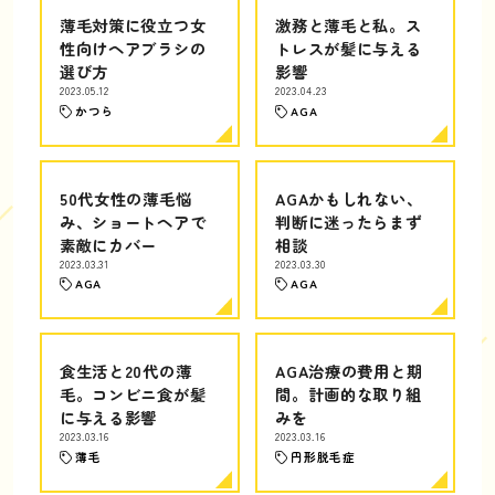
薄毛対策に役立つ女
激務と薄毛と私。ス
性向けヘアブラシの
トレスが髪に与える
選び方
影響
2023.05.12
2023.04.23
かつら
AGA
50代女性の薄毛悩
AGAかもしれない、
み、ショートヘアで
判断に迷ったらまず
素敵にカバー
相談
2023.03.31
2023.03.30
AGA
AGA
食生活と20代の薄
AGA治療の費用と期
毛。コンビニ食が髪
間。計画的な取り組
に与える影響
みを
2023.03.16
2023.03.16
薄毛
円形脱毛症