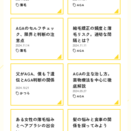
薄毛
AGA
AGAのセルフチェッ
縮毛矯正の頻度と薄
ク、限界と判断の注
毛リスク。適切な間
意点
隔とは？
2024.11.14
2024.11.11
薄毛
AGA
父がAGA、僕も？遺
AGAの主な治し方。
伝とAGA判断の関係
薬物療法を中心に徹
底解説
2024.10.21
2024.09.27
かつら
AGA
ある女性の薄毛悩み
髪の悩みと食事の関
とヘアブラシの出会
係を探ってみよう