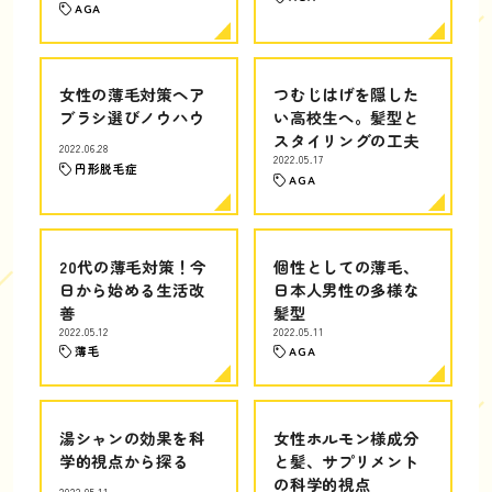
AGA
女性の薄毛対策ヘア
つむじはげを隠した
ブラシ選びノウハウ
い高校生へ。髪型と
スタイリングの工夫
2022.06.28
2022.05.17
円形脱毛症
AGA
20代の薄毛対策！今
個性としての薄毛、
日から始める生活改
日本人男性の多様な
善
髪型
2022.05.12
2022.05.11
薄毛
AGA
湯シャンの効果を科
女性ホルモン様成分
学的視点から探る
と髪、サプリメント
の科学的視点
2022.05.11