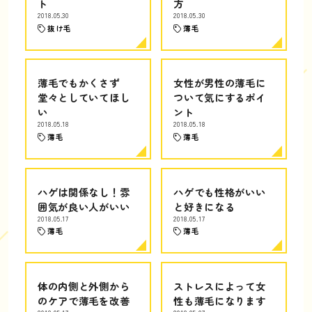
ト
方
2018.05.30
2018.05.30
抜け毛
薄毛
薄毛でもかくさず
女性が男性の薄毛に
堂々としていてほし
ついて気にするポイ
い
ント
2018.05.18
2018.05.18
薄毛
薄毛
ハゲは関係なし！雰
ハゲでも性格がいい
囲気が良い人がいい
と好きになる
2018.05.17
2018.05.17
薄毛
薄毛
体の内側と外側から
ストレスによって女
のケアで薄毛を改善
性も薄毛になります