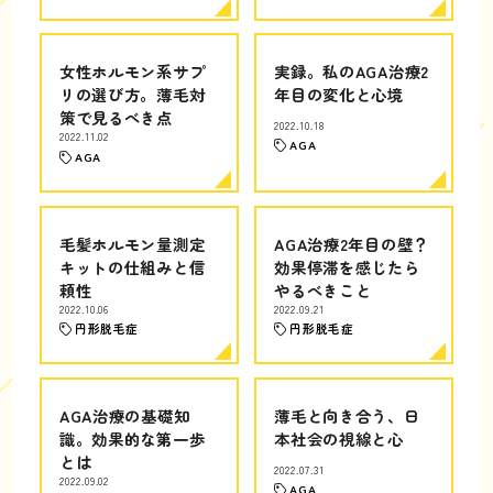
女性ホルモン系サプ
実録。私のAGA治療2
リの選び方。薄毛対
年目の変化と心境
策で見るべき点
2022.10.18
2022.11.02
AGA
AGA
毛髪ホルモン量測定
AGA治療2年目の壁？
キットの仕組みと信
効果停滞を感じたら
頼性
やるべきこと
2022.10.06
2022.09.21
円形脱毛症
円形脱毛症
AGA治療の基礎知
薄毛と向き合う、日
識。効果的な第一歩
本社会の視線と心
とは
2022.07.31
2022.09.02
AGA