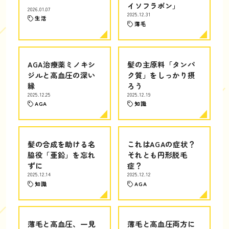
イソフラボン」
2026.01.07
2025.12.31
生活
薄毛
AGA治療薬ミノキシ
髪の主原料「タンパ
ジルと高血圧の深い
ク質」をしっかり摂
縁
ろう
2025.12.25
2025.12.19
AGA
知識
髪の合成を助ける名
これはAGAの症状？
脇役「亜鉛」を忘れ
それとも円形脱毛
ずに
症？
2025.12.14
2025.12.12
知識
AGA
薄毛と高血圧、一見
薄毛と高血圧両方に