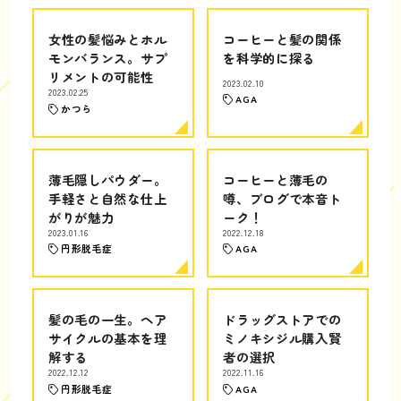
女性の髪悩みとホル
コーヒーと髪の関係
モンバランス。サプ
を科学的に探る
リメントの可能性
2023.02.10
2023.02.25
AGA
かつら
薄毛隠しパウダー。
コーヒーと薄毛の
手軽さと自然な仕上
噂、ブログで本音ト
がりが魅力
ーク！
2023.01.16
2022.12.18
円形脱毛症
AGA
髪の毛の一生。ヘア
ドラッグストアでの
サイクルの基本を理
ミノキシジル購入賢
解する
者の選択
2022.12.12
2022.11.16
円形脱毛症
AGA