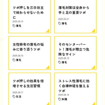
ツボ押しを三日坊主
薄毛対策は全身から
で終わらせないため
手と足の重要ツボ
に
2025.09.01
2025.09.13
薄毛
薄毛
女性特有の薄毛の悩
そのセンターパー
みに寄り添うツボ
ト！薄毛が際立つ危
険なサイン
2025.08.19
2025.08.19
薄毛
薄毛
ツボ押しの効果を倍
ストレス性薄毛に効
増させる生活習慣
く自律神経を整える
ツボ
2025.08.17
2025.08.16
生活
知識