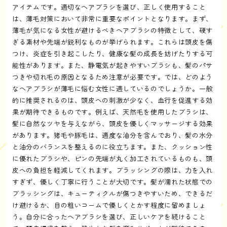
アイテムです。適切なヘアブラシを選び、正しく使用すること
は、薄毛対策において非常に重要なポイントとなります。まず、
薄毛が気になる女性が避けるべきヘアブラシの特徴として、硬す
ぎる素材や先端が鋭利なものが挙げられます。これらは頭皮を傷
つけ、炎症を引き起こしたり、健康な髪の成長を妨げたりする可
能性があります。また、静電気が起きやすいブラシも、髪のパサ
つきや切れ毛の原因となるため注意が必要です。では、どのよう
なヘアブラシが薄毛に悩む女性に適しているのでしょうか。一般
的に推奨されるのは、頭皮への刺激が少なく、血行を促進する効
果が期待できるものです。例えば、天然毛を使用したブラシは、
髪に自然なツヤを与えながら、頭皮を優しくマッサージする効果
があります。猪毛や豚毛は、適度な油分を含んでおり、髪の水分
と油分のバランスを整えるのに役立ちます。また、クッション性
に優れたブラシや、ピンの先端が丸く加工されているものも、頭
皮への負担を軽減してくれます。ブラッシングの際は、力を入れ
すぎず、優しく丁寧に行うことが大切です。髪が濡れた状態での
ブラッシングは、キューティクルが傷つきやすいため、できるだ
け避けるか、目の粗いコームで優しくとかす程度に留めましょ
う。自分に合ったヘアブラシを選び、正しいケアを続けること