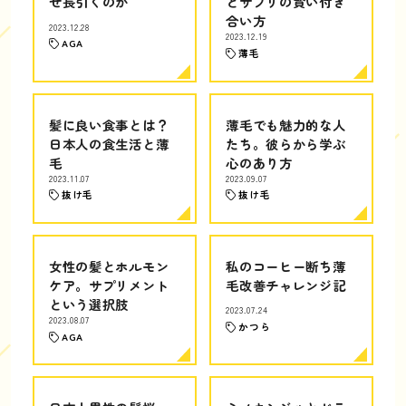
ぜ長引くのか
とサプリの賢い付き
合い方
2023.12.28
2023.12.19
AGA
薄毛
髪に良い食事とは？
薄毛でも魅力的な人
日本人の食生活と薄
たち。彼らから学ぶ
毛
心のあり方
2023.11.07
2023.09.07
抜け毛
抜け毛
女性の髪とホルモン
私のコーヒー断ち薄
ケア。サプリメント
毛改善チャレンジ記
という選択肢
2023.07.24
2023.08.07
かつら
AGA