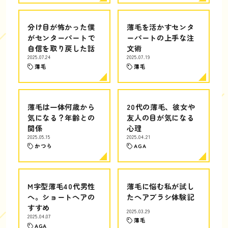
分け目が怖かった僕
薄毛を活かすセンタ
がセンターパートで
ーパートの上手な注
自信を取り戻した話
文術
2025.07.24
2025.07.19
薄毛
薄毛
薄毛は一体何歳から
20代の薄毛、彼女や
気になる？年齢との
友人の目が気になる
関係
心理
2025.05.15
2025.04.21
かつら
AGA
M字型薄毛40代男性
薄毛に悩む私が試し
へ。ショートヘアの
たヘアブラシ体験記
すすめ
2025.03.29
2025.04.07
薄毛
AGA