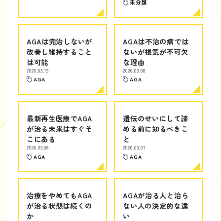
未分類
AGAは完治しないが
AGAは不治の病では
改善し維持すること
ないが根気が不可欠
は可能
な理由
2026.03.19
2026.03.08
AGA
AGA
最新再生医療でAGA
遺伝のせいにして諦
が治る未来はすぐそ
める前に知るべきこ
こにある
と
2026.03.08
2026.03.01
AGA
AGA
治療をやめてもAGA
AGAが治る人と治ら
が治る状態は続くの
ない人の決定的な違
か
い