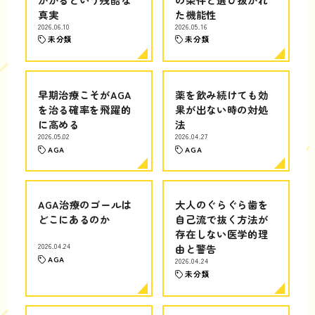
真実
た機能性
2026.06.10
2026.05.16
未分類
未分類
早期治療こそがAGA
薬を飲み続けても効
を治る確率を飛躍的
果が出ない時の対処
に高める
法
2026.05.02
2026.04.27
AGA
AGA
AGA治療のゴールは
大人のぐらぐら歯を
どこにあるのか
自己流で抜く方法が
存在しない医学的理
2026.04.24
由と警告
AGA
2026.04.24
未分類