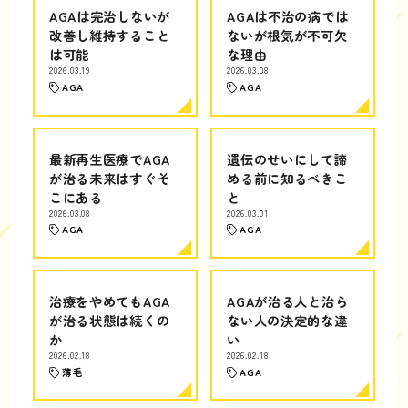
AGAは完治しないが
AGAは不治の病では
改善し維持すること
ないが根気が不可欠
は可能
な理由
2026.03.19
2026.03.08
AGA
AGA
最新再生医療でAGA
遺伝のせいにして諦
が治る未来はすぐそ
める前に知るべきこ
こにある
と
2026.03.08
2026.03.01
AGA
AGA
治療をやめてもAGA
AGAが治る人と治ら
が治る状態は続くの
ない人の決定的な違
か
い
2026.02.18
2026.02.18
薄毛
AGA