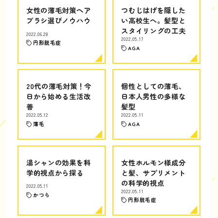
女性の薄毛対策ヘア
つむじはげを隠した
ブラシ選びノウハウ
い高校生へ。髪型と
スタイリングの工夫
2022.06.28
2022.05.17
円形脱毛症
AGA
20代の薄毛対策！今
個性としての薄毛、
日から始める生活改
日本人男性の多様な
善
髪型
2022.05.12
2022.05.11
薄毛
AGA
湯シャンの効果を科
女性ホルモン様成分
学的視点から探る
と髪、サプリメント
の科学的視点
2022.05.11
2022.05.11
かつら
円形脱毛症