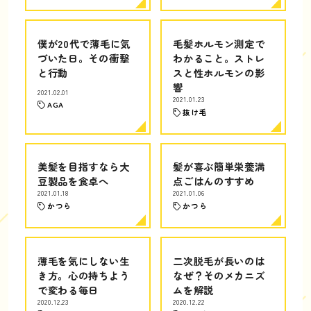
僕が20代で薄毛に気
毛髪ホルモン測定で
づいた日。その衝撃
わかること。ストレ
と行動
スと性ホルモンの影
響
2021.02.01
2021.01.23
AGA
抜け毛
美髪を目指すなら大
髪が喜ぶ簡単栄養満
豆製品を食卓へ
点ごはんのすすめ
2021.01.18
2021.01.06
かつら
かつら
薄毛を気にしない生
二次脱毛が長いのは
き方。心の持ちよう
なぜ？そのメカニズ
で変わる毎日
ムを解説
2020.12.23
2020.12.22