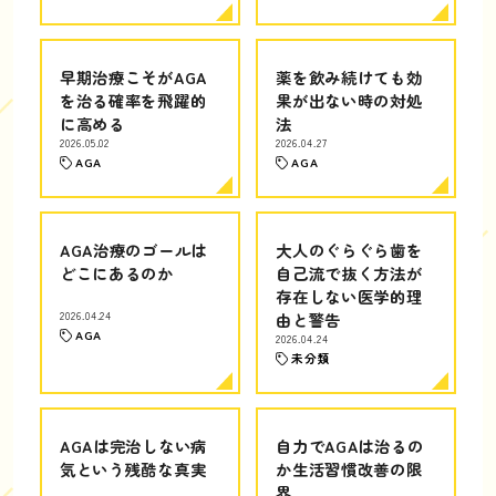
早期治療こそがAGA
薬を飲み続けても効
を治る確率を飛躍的
果が出ない時の対処
に高める
法
2026.05.02
2026.04.27
AGA
AGA
AGA治療のゴールは
大人のぐらぐら歯を
どこにあるのか
自己流で抜く方法が
存在しない医学的理
2026.04.24
由と警告
AGA
2026.04.24
未分類
AGAは完治しない病
自力でAGAは治るの
気という残酷な真実
か生活習慣改善の限
界