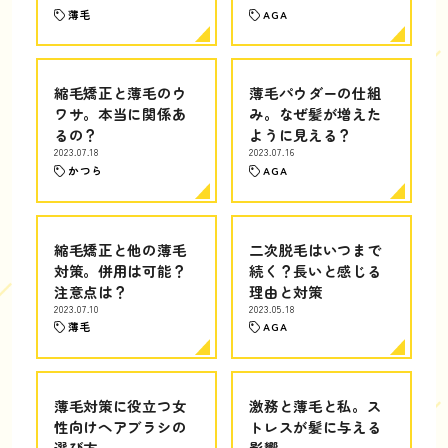
薄毛
AGA
縮毛矯正と薄毛のウ
薄毛パウダーの仕組
ワサ。本当に関係あ
み。なぜ髪が増えた
るの？
ように見える？
2023.07.18
2023.07.16
かつら
AGA
縮毛矯正と他の薄毛
二次脱毛はいつまで
対策。併用は可能？
続く？長いと感じる
注意点は？
理由と対策
2023.07.10
2023.05.18
薄毛
AGA
薄毛対策に役立つ女
激務と薄毛と私。ス
性向けヘアブラシの
トレスが髪に与える
選び方
影響