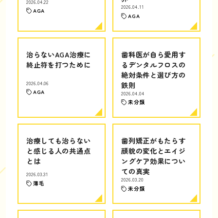
2026.04.22
2026.04.11
AGA
AGA
治らないAGA治療に
歯科医が自ら愛用す
終止符を打つために
るデンタルフロスの
絶対条件と選び方の
2026.04.06
鉄則
AGA
2026.04.04
未分類
治療しても治らない
歯列矯正がもたらす
と感じる人の共通点
顔貌の変化とエイジ
とは
ングケア効果につい
ての真実
2026.03.31
2026.03.20
薄毛
未分類