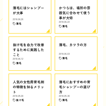
薄毛にはシャンプー
かつらは、場所の雰
が大事
囲気に合わせて使う
事が大切
2018.06.26
2018.06.22
薄毛
薄毛
抜け毛を自力で改善
薄毛、カツラの方
するために実践した
こと
2018.06.03
薄毛
2018.06.12
薄毛
人気の女性用育毛剤
薄毛におすすめの育
の特徴を知るメリッ
毛シャンプーの選び
ト
方
2018.05.30
2018.05.30
抜け毛
薄毛