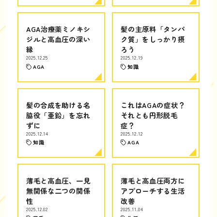
AGA治療薬ミノキシ
髪の主原料「タンパ
ジルと高血圧の深い
ク質」をしっかり摂
縁
ろう
2025.12.25
2025.12.19
AGA
知識
髪の合成を助ける名
これはAGAの症状？
脇役「亜鉛」を忘れ
それとも円形脱毛
ずに
症？
2025.12.14
2025.12.12
知識
AGA
薄毛と高血圧、一見
薄毛と高血圧両方に
無関係な二つの関係
アプローチする生活
性
改善
2025.12.02
2025.11.04