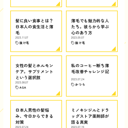
髪に良い食事とは？
薄毛でも魅力的な人
日本人の食生活と薄
たち。彼らから学ぶ
毛
心のあり方
2023.11.07
2023.09.07
抜け毛
抜け毛
女性の髪とホルモン
私のコーヒー断ち薄
ケア。サプリメント
毛改善チャレンジ記
という選択肢
2023.07.24
2023.08.07
かつら
AGA
日本人男性の髪悩
ミノキシジルとドラ
み、今日からできる
ッグストア薬剤師が
対策
語る真実
2023.07.24
2023.07.19