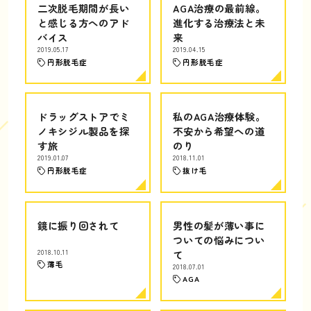
二次脱毛期間が長い
AGA治療の最前線。
と感じる方へのアド
進化する治療法と未
バイス
来
2019.05.17
2019.04.15
円形脱毛症
円形脱毛症
ドラッグストアでミ
私のAGA治療体験。
ノキシジル製品を探
不安から希望への道
す旅
のり
2019.01.07
2018.11.01
円形脱毛症
抜け毛
鏡に振り回されて
男性の髪が薄い事に
ついての悩みについ
2018.10.11
て
薄毛
2018.07.01
AGA