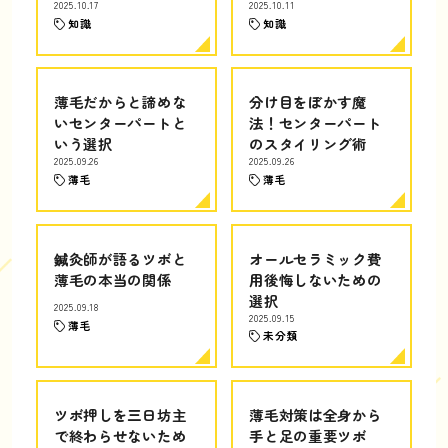
2025.10.17
2025.10.11
知識
知識
薄毛だからと諦めな
分け目をぼかす魔
いセンターパートと
法！センターパート
いう選択
のスタイリング術
2025.09.26
2025.09.26
薄毛
薄毛
鍼灸師が語るツボと
オールセラミック費
薄毛の本当の関係
用後悔しないための
選択
2025.09.18
2025.09.15
薄毛
未分類
ツボ押しを三日坊主
薄毛対策は全身から
で終わらせないため
手と足の重要ツボ