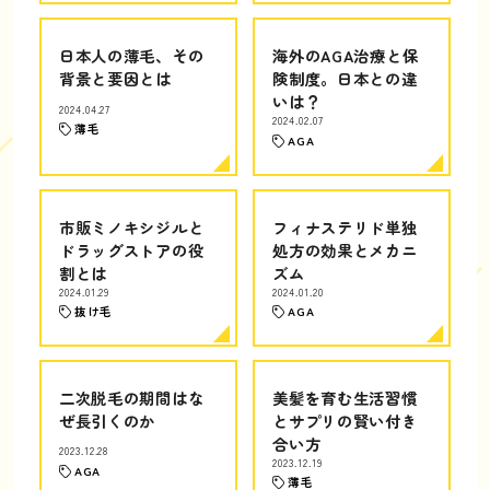
日本人の薄毛、その
海外のAGA治療と保
背景と要因とは
険制度。日本との違
いは？
2024.04.27
2024.02.07
薄毛
AGA
市販ミノキシジルと
フィナステリド単独
ドラッグストアの役
処方の効果とメカニ
割とは
ズム
2024.01.29
2024.01.20
抜け毛
AGA
二次脱毛の期間はな
美髪を育む生活習慣
ぜ長引くのか
とサプリの賢い付き
合い方
2023.12.28
2023.12.19
AGA
薄毛