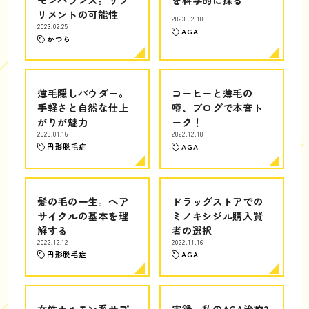
リメントの可能性
2023.02.10
2023.02.25
AGA
かつら
薄毛隠しパウダー。
コーヒーと薄毛の
手軽さと自然な仕上
噂、ブログで本音ト
がりが魅力
ーク！
2023.01.16
2022.12.18
円形脱毛症
AGA
髪の毛の一生。ヘア
ドラッグストアでの
サイクルの基本を理
ミノキシジル購入賢
解する
者の選択
2022.12.12
2022.11.16
円形脱毛症
AGA
女性ホルモン系サプ
実録。私のAGA治療2