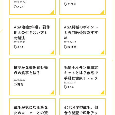
2020.08.04
かつら
AGA
AGA治療2年目。副作
AGA判断のポイント
用との付き合い方と
と専門医受診のすす
対処法
め
2020.06.11
2020.04.17
AGA
抜け毛
健やかな髪を育む毎
毛髪ホルモン量測定
日の食事とは？
キットとは？自宅で
手軽に健康チェック
2020.03.22
2020.02.18
薄毛
AGA
薄毛が気になるあな
40代M字型薄毛、似
たのコーヒーとの賢
合う髪型で印象アッ