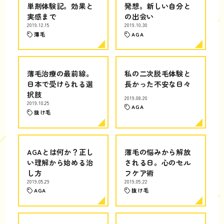
単剤体験記。効果と
発想。新しい自分と
実感まで
の出会い
2019.12.15
2019.10.30
薄毛
AGA
薄毛治療の最前線。
私の二次脱毛体験と
日本で受けられる選
長かった不安な日々
択肢
2019.08.20
2019.10.25
AGA
抜け毛
AGAとは何か？正し
薄毛の悩みから解放
い理解から始める治
される日。心のセル
し方
フケア術
2019.05.29
2019.05.22
AGA
抜け毛