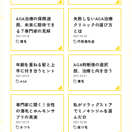
AGA治療の保険適
失敗しないAGA治療
用、未来に期待でき
クリニックの選び方
る？専門家の見解
とは
2021.04.18
2021.04.02
薄毛
円形脱毛症
年齢を重ねる髪と上
AGA判断後の選択
手に付き合うヒント
肢、治療と向き合う
2021.03.29
2021.03.21
AGA
薄毛
専門家に聞く！女性
私がドラッグストア
の薄毛とホルモンサ
でミノキシジルを選
プリの真実
んだ日
2021.03.14
2021.03.08
かつら
抜け毛