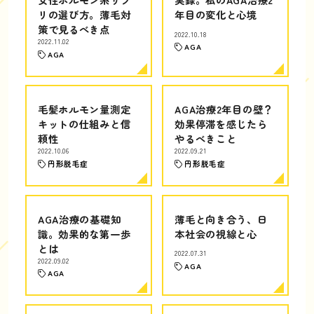
リの選び方。薄毛対
年目の変化と心境
策で見るべき点
2022.10.18
2022.11.02
AGA
AGA
毛髪ホルモン量測定
AGA治療2年目の壁？
キットの仕組みと信
効果停滞を感じたら
頼性
やるべきこと
2022.10.06
2022.09.21
円形脱毛症
円形脱毛症
AGA治療の基礎知
薄毛と向き合う、日
識。効果的な第一歩
本社会の視線と心
とは
2022.07.31
2022.09.02
AGA
AGA