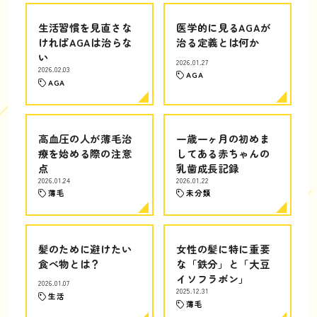
生活習慣を見直さな
医学的に見るAGAが
ければAGAは治らな
治る定義とは何か
い
2026.01.27
2026.02.03
AGA
AGA
高血圧の人が薄毛治
一歳一ヶ月の初めま
療を始める際の注意
してある赤ちゃんの
点
乳歯成長記録
2026.01.24
2026.01.22
薄毛
未分類
髪のために避けたい
女性の髪に特に重要
食べ物とは？
な「鉄分」と「大豆
イソフラボン」
2026.01.07
2025.12.31
生活
薄毛