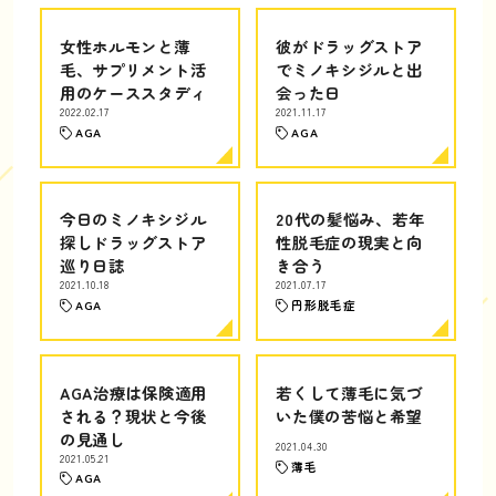
女性ホルモンと薄
彼がドラッグストア
毛、サプリメント活
でミノキシジルと出
用のケーススタディ
会った日
2022.02.17
2021.11.17
AGA
AGA
今日のミノキシジル
20代の髪悩み、若年
探しドラッグストア
性脱毛症の現実と向
巡り日誌
き合う
2021.10.18
2021.07.17
AGA
円形脱毛症
AGA治療は保険適用
若くして薄毛に気づ
される？現状と今後
いた僕の苦悩と希望
の見通し
2021.04.30
2021.05.21
薄毛
AGA