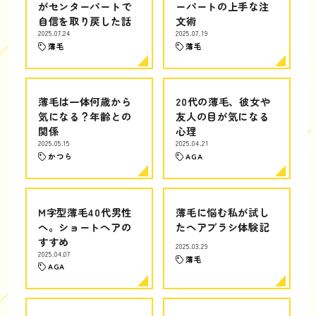
がセンターパートで
ーパートの上手な注
自信を取り戻した話
文術
2025.07.24
2025.07.19
薄毛
薄毛
薄毛は一体何歳から
20代の薄毛、彼女や
気になる？年齢との
友人の目が気になる
関係
心理
2025.05.15
2025.04.21
かつら
AGA
M字型薄毛40代男性
薄毛に悩む私が試し
へ。ショートヘアの
たヘアブラシ体験記
すすめ
2025.03.29
2025.04.07
薄毛
AGA