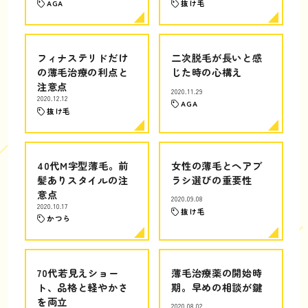
AGA
抜け毛
フィナステリドだけ
二次脱毛が長いと感
の薄毛治療の利点と
じた時の心構え
注意点
2020.11.29
2020.12.12
AGA
抜け毛
40代M字型薄毛。前
女性の薄毛とヘアブ
髪ありスタイルの注
ラシ選びの重要性
意点
2020.09.08
2020.10.17
抜け毛
かつら
70代若見えショー
薄毛治療薬の開始時
ト、品格と軽やかさ
期。早めの相談が鍵
を両立
2020.08.02