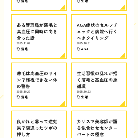
薄毛
生活
ある管理職が薄毛と
AGA症状のセルフチ
高血圧に同時に向き
ェックと病院へ行く
合った話
べきタイミング
2025.11.02
2025.10.31
薄毛
AGA
薄毛は高血圧のサイ
生活習慣の乱れが招
ン？軽視できない体
く薄毛と高血圧の悪
の警告
循環
2025.10.27
2025.10.23
薄毛
生活
良かれと思って逆効
カリスマ美容師が語
果？間違ったツボの
る似合わせセンター
押し方
パートの極意