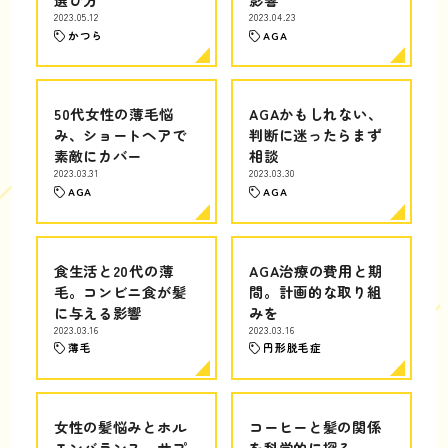
2023.05.12
2023.04.23
かつら
AGA
50代女性の薄毛悩
AGAかもしれない、
み、ショートヘアで
判断に迷ったらまず
素敵にカバー
相談
2023.03.31
2023.03.30
AGA
AGA
食生活と20代の薄
AGA治療の費用と期
毛。コンビニ食が髪
間。計画的な取り組
に与える影響
みを
2023.03.16
2023.03.16
薄毛
円形脱毛症
女性の髪悩みとホル
コーヒーと髪の関係
モンバランス。サプ
を科学的に探る