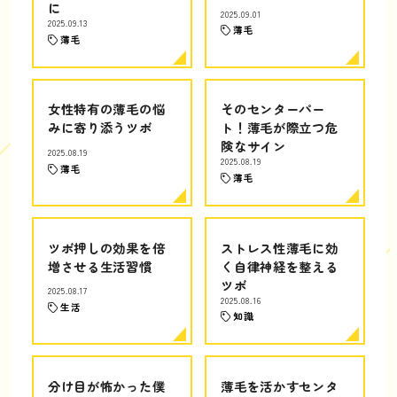
に
2025.09.01
2025.09.13
薄毛
薄毛
女性特有の薄毛の悩
そのセンターパー
みに寄り添うツボ
ト！薄毛が際立つ危
険なサイン
2025.08.19
2025.08.19
薄毛
薄毛
ツボ押しの効果を倍
ストレス性薄毛に効
増させる生活習慣
く自律神経を整える
ツボ
2025.08.17
2025.08.16
生活
知識
分け目が怖かった僕
薄毛を活かすセンタ