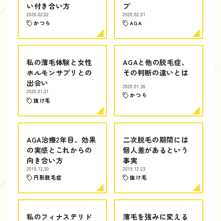
い付き合い方
プ
2020.02.02
2020.02.01
かつら
AGA
私の薄毛体験と女性
AGAと他の脱毛症、
ホルモンサプリとの
その判断の違いとは
出会い
2020.01.30
2020.01.31
かつら
抜け毛
AGA治療2年目、効果
二次脱毛の期間には
の実感とこれからの
個人差があるという
向き合い方
事実
2019.12.30
2019.12.23
円形脱毛症
抜け毛
私のフィナステリド
薄毛を強みに変える