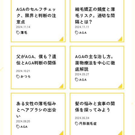
AGAのセルフチェッ
縮毛矯正の頻度と薄
ク、限界と判断の注
毛リスク。適切な間
意点
隔とは？
2024.11.14
2024.11.11
薄毛
AGA
父がAGA、僕も？遺
AGAの主な治し方。
伝とAGA判断の関係
薬物療法を中心に徹
底解説
2024.10.21
2024.09.27
かつら
AGA
ある女性の薄毛悩み
髪の悩みと食事の関
とヘアブラシの出会
係を探ってみよう
い
2024.06.04
2024.08.20
円形脱毛症
AGA