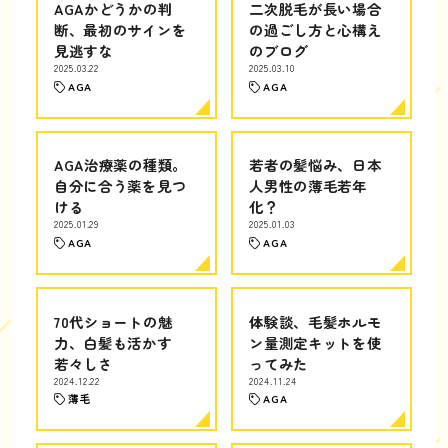
AGAかどうかの判
二次脱毛が長い場合
断、最初のサインを
の過ごし方と心構え
見逃すな
のブログ
2025.03.22
2025.03.10
AGA
AGA
AGA治療薬の種類。
若者の髪悩み、日本
自分に合う薬を見つ
人男性の薄毛若年
ける
化？
2025.01.29
2025.01.03
AGA
AGA
70代ショートの魅
体験談、毛髪ホルモ
力、白髪も活かす
ン量測定キットを使
若々しさ
ってみた
2024.12.22
2024.11.24
薄毛
AGA